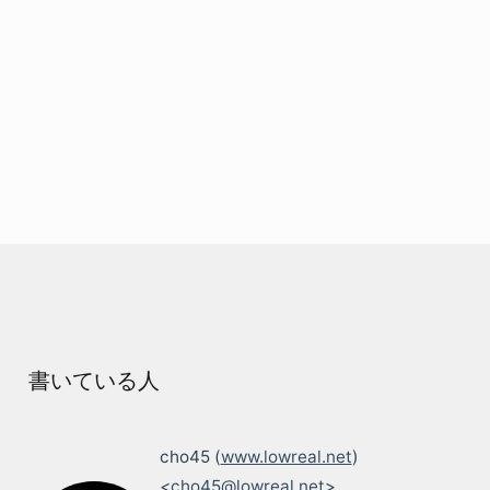
書いている人
cho45 (
www.lowreal.net
)
<
cho45@lowreal.net
>