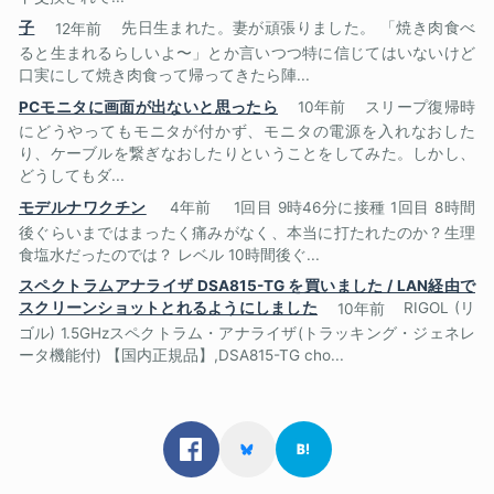
子
12年前
先日生まれた。妻が頑張りました。 「焼き肉食べ
ると生まれるらしいよ〜」とか言いつつ特に信じてはいないけど
口実にして焼き肉食って帰ってきたら陣...
PCモニタに画面が出ないと思ったら
10年前
スリープ復帰時
にどうやってもモニタが付かず、モニタの電源を入れなおした
り、ケーブルを繋ぎなおしたりということをしてみた。しかし、
どうしてもダ...
モデルナワクチン
4年前
1回目 9時46分に接種 1回目 8時間
後ぐらいまではまったく痛みがなく、本当に打たれたのか？生理
食塩水だったのでは？ レベル 10時間後ぐ...
スペクトラムアナライザ DSA815-TG を買いました / LAN経由で
スクリーンショットとれるようにしました
10年前
RIGOL (リ
ゴル) 1.5GHzスペクトラム・アナライザ(トラッキング・ジェネレ
ータ機能付) 【国内正規品】,DSA815-TG cho...