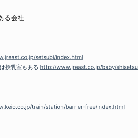
ある会社
.jreast.co.jp/setsubi/index.html
には授乳室もある
http://www.jreast.co.jp/baby/shisetsu
.keio.co.jp/train/station/barrier-free/index.html