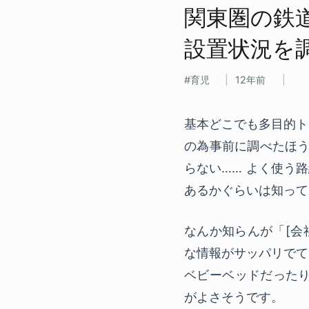
関東圏の​鉄
設置状況を​
育児
12年前
基本どこでも多目的ト
の為事前に調べたほう
らない…… よく使う
あるかぐらいは知って
なんか知らんが「[会
な情報がサッパリでて
ベビーベッドだったり
がよさそうです。