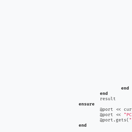
						r
				
						r
			
					range = Range.new(rang
				set_fre
end
end
ensure
	@port << current_power

	@port << 
"PC
	@port.gets(
"
end