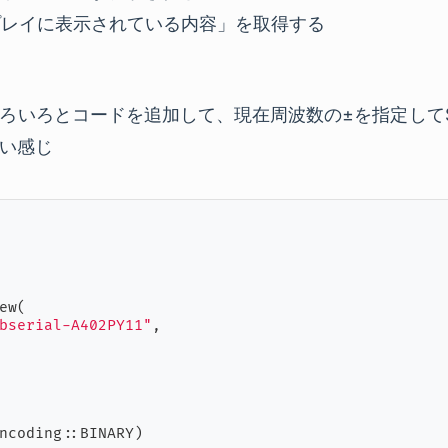
スプレイに表示されている内容」を取得する
ろいろとコードを追加して、現在周波数の±を指定して
い感じ
ew(

bserial-A402PY11"
,

ncoding::BINARY)
