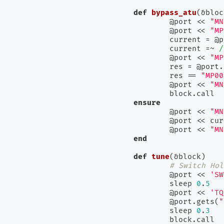
def
bypass_atu
(&bloc
	@port << 
"MN
	@port << 
"MP
	current = @
	current =~ 
/
	@port << 
"MP
	res = @port
	res == 
"MP00
	@port << 
"MN
ensure
	@port << 
"MN
	@port << current

	@port << 
"MN
end
def
tune
(&block)
# Switch Hol
	@port << 
'SW
	sleep 
0
.
5
	@port << 
'TQ
	@port.gets(
"
	sleep 
0
.
3