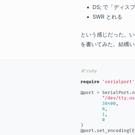
DS; で「ディ
SWR とれる
という感じだった。い
を書いてみた。結構い
#!ruby
require
'serialport'
@port = SerialPort.n
"/dev/tty.us
38400
,

8
,

1
,

0
)

@port.set_encoding(E