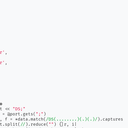
r'
,

r'
,

o
rt << 
"DS;"
ta = @port.gets(
";"
)

 a, f = *data.match(
/DS(........)(.)(.)/
).captures

= t.split(
//
).reduce(
""
) {
|r, i|