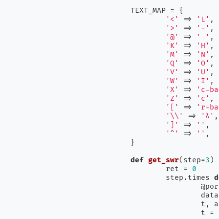
TEXT_MAP = {

'<'
 => 
'L'
,

'>'
 => 
'-'
,

'@'
 => 
' '
,

'K'
 => 
'H'
,

'M'
 => 
'N'
,

'Q'
 => 
'O'
,

'V'
 => 
'U'
,

'W'
 => 
'I'
,

'X'
 => 
'c-ba
'Z'
 => 
'c'
,

'['
 => 
'r-ba
'\\'
 => 
'λ'
,

']'
 => 
''
,

'^'
 => 
''
,

}

def
get_swr
(step=
3
)
	ret = 
0
	step.times 
d
		@po
		da
		t,
		t 