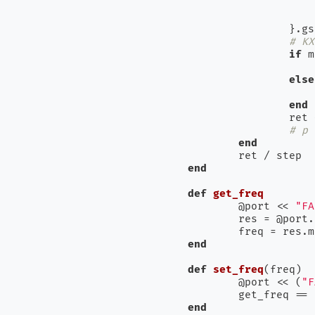
			chr = (i.ord & 0b01111111
		}.
# KX
if
 m
else
end
		ret += swr.to_f

# p 
end
end
def
get_freq
	@port << 
"FA
	res = @port
	freq = res.
end
def
set_freq
(freq)
	@port << (
"F
	get_freq ==
end