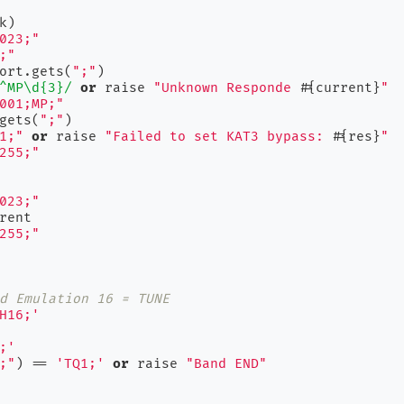
k)
023;"
;"
port.gets(
";"
)

^MP\d{3}/
or
 raise 
"Unknown Responde 
#{current}
"
001;MP;"
.gets(
";"
)

1;"
or
 raise 
"Failed to set KAT3 bypass: 
#{res}
"
255;"
023;"
255;"
d Emulation 16 = TUNE
H16;'
;'
;"
) == 
'TQ1;'
or
 raise 
"Band END"