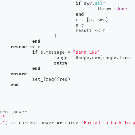
if
 swr.
nil
?

							throw 
:done
end
 = [n, swr]

		p r

esult << r

		}

end
rescue
 => e

if
 e.message = 
"Band END"
e.first + step, range.last)

retry
end
ensure
q(freq)

end
;"
;"
) == current_power 
or
 raise 
"Failed to back to 