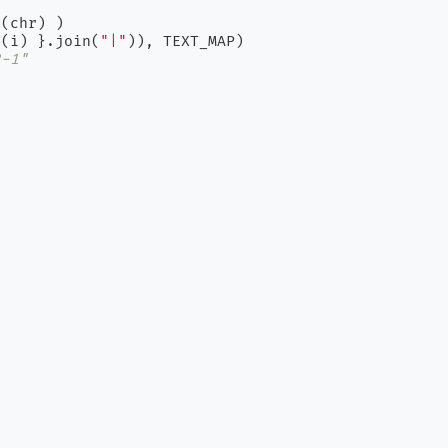
(chr) )

e(i) }.join(
"|"
)), TEXT_MAP)

2-1"