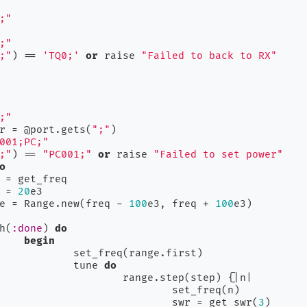
;"
;"
;"
) == 
'TQ0;'
or
 raise 
"Failed to back to RX"
;"
er = @port.gets(
";"
)

001;PC;"
;"
) == 
"PC001;"
or
 raise 
"Failed to set power"
o
p = 
20
e3

nge = Range.new(freq - 
100
e3, freq + 
100
e3)

ch(
:done
) 
do
begin
ge.first)

				tune 
do
					range.step(step) {
|n|
et_freq(n)

						swr = get_swr(
3
)
