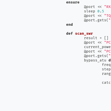
ensure
	@port << 
"RX
	sleep 
0
.
5
	@port << 
"TQ
	@port.gets(
"
end
def
scan_swr
	result = []

	@port << 
"PC
	current_pow
	@port << 
"PC
	@port.gets(
"
	bypass_atu 
d
		freq = get_freq

		ste
		ra
		cat
				set_freq(ran
						s