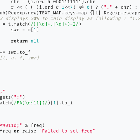
).chr

			r << ( ( (i.ord & 
1
<<
7
) != 
0
) ? (
"."
 + chr) : 
gsub(Regexp.new(TEXT_MAP.keys.map {
|i|
 Regexp.escap
3 displays SWR to main display as following : "1.
 = t.match(
/([\d]+.[\d]+)-I/
)

			swr = m[
1
]

return
nil
[t, a, f, swr]
;"
.gets(
";"
)

match(
/FA(\d{11})/
)[
1
A%011d;"
 % freq)

 freq 
or
 raise 
"Failed to set freq"