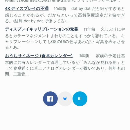
換保証/sRGB 99%/広視野角/IPS非光沢/フリッカーフリー/DP...
4K ディスプレイの不満
10年前
dot by dot だと細かすぎると
感じることがあるが、だからといって高解像度設定だと狭すぎ
る。(結局 dot by dot で使ってる)...
ディスプレイキャリブレーションの覚書
11年前
久しぶりにや
るとカラーマネジメントまわりのことをすっかり忘れている。 キ
ャリブレーションしてもOSのUIの色はあわない 写真を表示させ
るとあ...
おうちサイネージ (食卓カレンダー)
1年前
家族の予定は基
本的に共有カレンダーで管理しているが「みんなが見れる用」と
して食卓近くに卓上アナログカレンダーが置いてあり、何年もの
間、二重管...