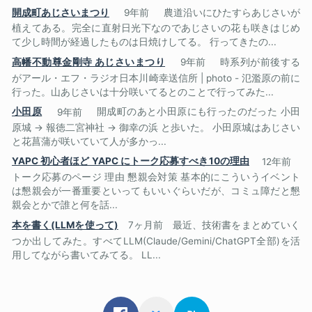
開成町あじさいまつり
9年前
農道沿いにひたすらあじさいが
植えてある。完全に直射日光下なのであじさいの花も咲きはじめ
て少し時間が経過したものは日焼けしてる。 行ってきたの...
高幡不動尊金剛寺 あじさいまつり
9年前
時系列が前後する
がアール・エフ・ラジオ日本川崎幸送信所 | photo - 氾濫原の前に
行った。山あじさいは十分咲いてるとのことで行ってみた...
小田原
9年前
開成町のあと小田原にも行ったのだった 小田
原城 → 報徳二宮神社 → 御幸の浜 と歩いた。 小田原城はあじさい
と花菖蒲が咲いていて人が多かっ...
YAPC 初心者ほど YAPC にトーク応募すべき10の理由
12年前
トーク応募のページ 理由 懇親会対策 基本的にこういうイベント
は懇親会が一番重要といってもいいぐらいだが、コミュ障だと懇
親会とかで誰と何を話...
本を書く(LLMを使って)
7ヶ月前
最近、技術書をまとめていく
つか出してみた。すべてLLM(Claude/Gemini/ChatGPT全部)を活
用してながら書いてみてる。 LL...