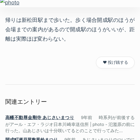
帰りは新松田駅まで歩いた。歩く場合開成駅のほうが
会場までの案内があるので開成駅のほうがいいが、距
離は実際ほぼ変わらない。
❤️ 投げ銭する
関連エントリー
高幡不動尊金剛寺 あじさいまつり
9年前
時系列が前後する
がアール・エフ・ラジオ日本川崎幸送信所 | photo - 氾濫原の前に
行った。山あじさいは十分咲いてるとのことで行ってみた...
開成町瀬戸屋敷風鈴まつり
9年前
あじさいまつりのついでに