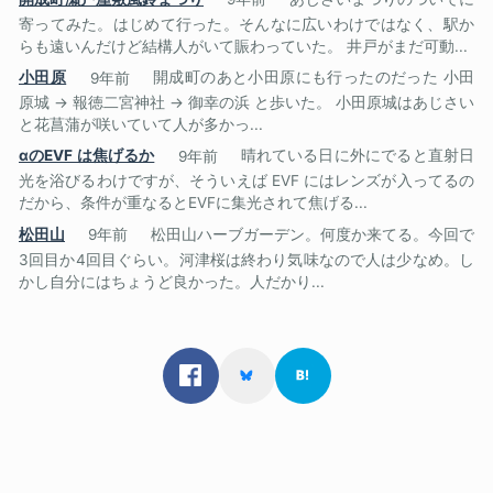
寄ってみた。はじめて行った。そんなに広いわけではなく、駅か
らも遠いんだけど結構人がいて賑わっていた。 井戸がまだ可動...
小田原
9年前
開成町のあと小田原にも行ったのだった 小田
原城 → 報徳二宮神社 → 御幸の浜 と歩いた。 小田原城はあじさい
と花菖蒲が咲いていて人が多かっ...
αのEVF は焦げるか
9年前
晴れている日に外にでると直射日
光を浴びるわけですが、そういえば EVF にはレンズが入ってるの
だから、条件が重なるとEVFに集光されて焦げる...
松田山
9年前
松田山ハーブガーデン。何度か来てる。今回で
3回目か4回目ぐらい。河津桜は終わり気味なので人は少なめ。し
かし自分にはちょうど良かった。人だかり...