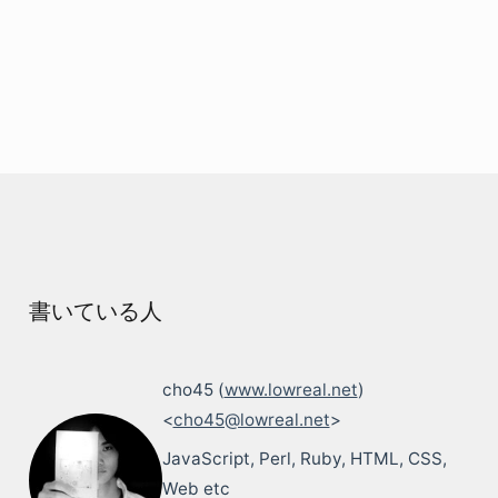
書いている人
cho45 (
www.lowreal.net
)
<
cho45@lowreal.net
>
JavaScript, Perl, Ruby, HTML, CSS,
Web etc