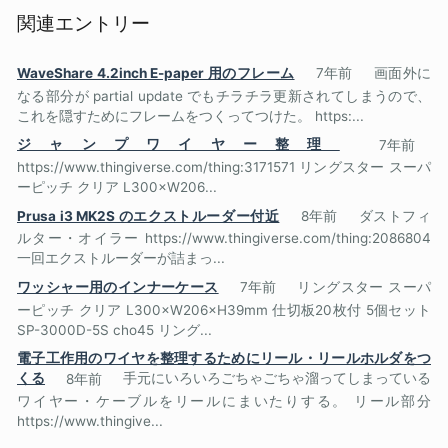
関連エントリー
WaveShare 4.2inch E-paper 用のフレーム
7年前
画面外に
なる部分が partial update でもチラチラ更新されてしまうので、
これを隠すためにフレームをつくってつけた。 https:...
ジャンプワイヤー整理
7年前
https://www.thingiverse.com/thing:3171571 リングスター スーパ
ーピッチ クリア L300×W206...
Prusa i3 MK2S のエクストルーダー付近
8年前
ダストフィ
ルター・オイラー https://www.thingiverse.com/thing:2086804
一回エクストルーダーが詰まっ...
ワッシャー用のインナーケース
7年前
リングスター スーパ
ーピッチ クリア L300×W206×H39mm 仕切板20枚付 5個セット
SP-3000D-5S cho45 リング...
電子工作用のワイヤを整理するためにリール・リールホルダをつ
くる
8年前
手元にいろいろごちゃごちゃ溜ってしまっている
ワイヤー・ケーブルをリールにまいたりする。 リール部分
https://www.thingive...