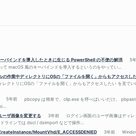
S 風キーバインドを導入したときに生じる PowerShell の不便の解消
5
r を使って macOS 風のキーバインドを導入するというのをやってい...
 ターミナルの作業中ディレクトリにOSの「ファイルを開く」からもアクセスし
ィレクトリにOSの「ファイルを開く」からもアクセスしたい を見て
5年前
pbcopy は簡単で、clip.exe を呼べばいいだけ。 pbpas
..
らユーザ画像を変更する
3年前
ログイン画面のユーザ画像はディレ
では dscl / dsimport などで操作...
e/CreateInstance/MountVhd/E_ACCESSDENIED
3年前
Win