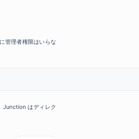
る。特に管理者権限はいらな
t
unction はディレク