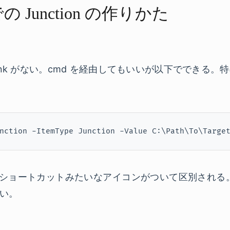
 での​ Junction の​作りかた
は mklink がない。cmd を経由してもいいが以下ででき
nction -ItemType Junction -Value C:\Path\To\Targe
 上ではショートカットみたいなアイコンがついて区別される。J
い。