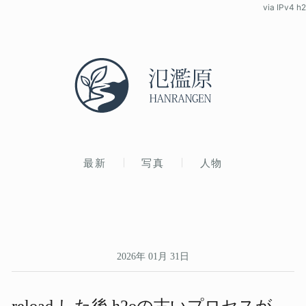
via IPv4 h2
最新
写真
人物
2026年 01月 31日
reload した​後 h2oの​古い​プロセスが​