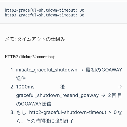
http2-graceful-shutdown-timeout: 30

http3-graceful-shutdown-timeout: 30
メモ: タイムアウトの仕組み
HTTP/2 (lib/http2/connection):
initiate_graceful_shutdown → 最初のGOAWAY
送信
1000ms後 →
graceful_shutdown_resend_goaway → 2回目
のGOAWAY送信
もし http2-graceful-shutdown-timeout > 0な
ら、その時間後に強制終了