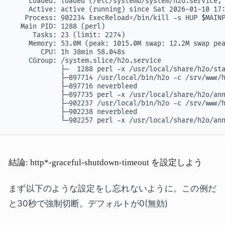
     Loaded: loaded (/etc/systemd/system/h2o.service; 
     Active: active (running) since Sat 2026-01-10 17:
    Process: 902234 ExecReload=/bin/kill -s HUP $MAINP
   Main PID: 1288 (perl)

      Tasks: 23 (limit: 2274)

     Memory: 53.0M (peak: 1015.0M swap: 12.2M swap pea
        CPU: 1h 38min 58.048s

     CGroup: /system.slice/h2o.service

             ├─  1288 perl -x /usr/local/share/h2o/sta
             ├─897714 /usr/local/bin/h2o -c /srv/www/h
             ├─897716 neverbleed

             ├─897735 perl -x /usr/local/share/h2o/ann
             ├─902237 /usr/local/bin/h2o -c /srv/www/h
             ├─902238 neverbleed

             └─902257 perl -x /usr/local/share/h2o/an
結論: http*-graceful-shutdown-timeout を設定しよう
まず以下のような設定をし忘れないように。この例だ
と30秒で強制切断。デフォルトが0(無効)