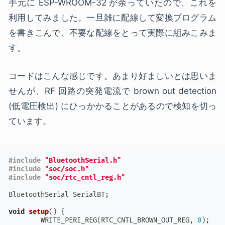
手元に ESP-WROOM-32 が余っていたので、これを
利用してみました。一旦雑に配線して変換プログラム
を書きこんで、不要な配線をとって実際に組みこみま
す。
コードはこんな感じです。あまり好ましいとは思いま
せんが、RF 回路の突発電流で brown out detection
(低電圧検出) にひっかかることがあるので検知を切っ
ています。
#
include
"BluetoothSerial.h"
#
include
"soc/soc.h"
#
include
"soc/rtc_cntl_reg.h"
BluetoothSerial SerialBT;

void
setup
()
{

	WRITE_PERI_REG(RTC_CNTL_BROWN_OUT_REG, 
0
);
