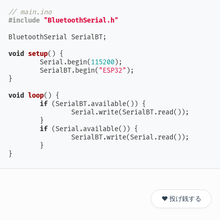
// main.ino
#
include
"BluetoothSerial.h"
BluetoothSerial SerialBT;

void
setup
()
{

	Serial.begin(
115200
);

	SerialBT.begin(
"ESP32"
);

}

void
loop
()
{

if
 (SerialBT.available()) {

		Serial.write(SerialBT.read());

	}

if
 (Serial.available()) {

		SerialBT.write(Serial.read());

	}

}
❤️ 投げ銭する