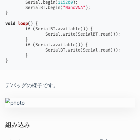
	Serial.begin(
115200
);

	SerialBT.begin(
"NanoVNA"
);

}

void
loop
()
{

if
 (SerialBT.available()) {

		Serial.write(SerialBT.read());

	}

if
 (Serial.available()) {

		SerialBT.write(Serial.read());

	}

}
デバッグの様子です。
組み込み