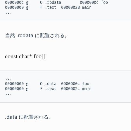
0000000c g     O .rodata        0000000c foo

00000000 g     F .text  00000028 main

...
当然 .rodata に配置される。
const char* foo[]
...

00000000 g     O .data  0000000c foo

00000000 g     F .text  0000002c main

...
.data に配置される。