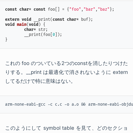
const
char
* 
const
 foo[] = {
"foo"
,
"bar"
,
"baz"
};

extern
void
 __print(
const
char
void
main
(
void
)
{

char
* str;

	__print(foo[
0
]);

}
これの foo のついている2つのconstを消したりつけた
りする。__print は最適化で消されないように extern
してるだけで特に意味はない。
arm-none-eabi-gcc -c c.c -o a.o && arm-none-eabi-objd
このようにして symbol table を見て、どのセクショ