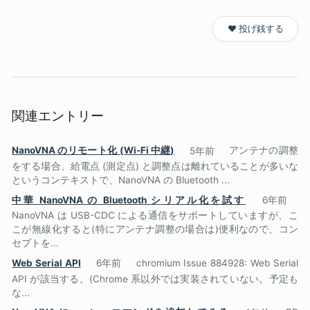
❤️ 投げ銭する
関連エントリー
NanoVNA のリモート化 (Wi-Fi 中継)
5年前
アンテナの調整
をする場合、給電点 (測定点) と調整点は離れていることが多いな
というコンテキストで、NanoVNA の Bluetooth ...
中華 NanoVNA の Bluetooth シリアル化を試す
6年前
NanoVNA は USB-CDC による通信をサポートしていますが、こ
こが無線化すると(特にアンテナ調整の場合は)便利なので、コン
セプトを...
Web Serial API
6年前
chromium Issue 884928: Web Serial
API が該当する。(Chrome 系以外では実装されていない。予定も
な...