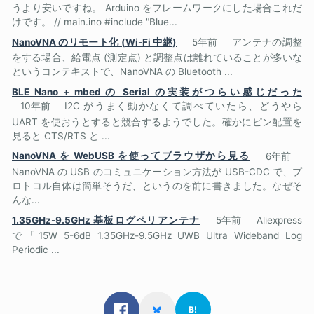
うより安いですね。 Arduino をフレームワークにした場合これだ
けです。 // main.ino #include "Blue...
NanoVNA のリモート化 (Wi-Fi 中継)
5年前
アンテナの調整
をする場合、給電点 (測定点) と調整点は離れていることが多いな
というコンテキストで、NanoVNA の Bluetooth ...
BLE Nano + mbed の Serial の実装がつらい感じだった
10年前
I2C がうまく動かなくて調べていたら、どうやら
UART を使おうとすると競合するようでした。確かにピン配置を
見ると CTS/RTS と ...
NanoVNA を WebUSB を使ってブラウザから見る
6年前
NanoVNA の USB のコミュニケーション方法が USB-CDC で、プ
ロトコル自体は簡単そうだ、というのを前に書きました。なぜそ
んな...
1.35GHz-9.5GHz 基板ログペリアンテナ
5年前
Aliexpress
で「15W 5-6dB 1.35GHz-9.5GHz UWB Ultra Wideband Log
Periodic ...