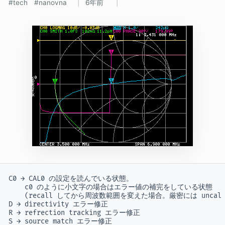
tech
nanovna
6年前
C0 → CAL0 の設定を読んでいる状態。

    c0 のように小文字の場合はエラー値の補完をしている状態

    (recall してから周波数範囲を変えた場合。厳密には uncal )
D → directivity エラー修正

R → refrection tracking エラー修正

S → source match エラー修正
