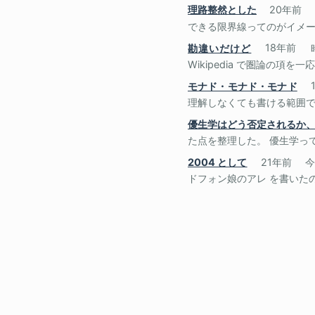
理路整然とした
20年前
できる限界線ってのがイメージ
勘違いだけど
18年前
Wikipedia で圏論の項を一応
モナド・モナド・モナド
理解しなくても書ける範囲でし
優生学はどう否定されるか
た点を整理した。 優生学っ
2004 として
21年前
今
ドフォン娘のアレ を書いたの