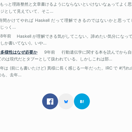
もっと理路整然と文章書けるようにならないといけないなぁってよく思
として見えていて、そこ...
時間かけてやれば Haskell だって理解できるのではないかと思っ
じっく...
18年前
Haskell が理解できる気がしてこない。諦めたい気分になっ
か書いてない)。いや...
、多様性はなぜ必要か
9年前
行動遺伝学に関する本を読んでから自
てのは現代だとタブーとして扱われている。しかしこれは部...
年は (前にも書いたけど) 異様に長く感じる一年だった。IRC で #汚
も、去年...