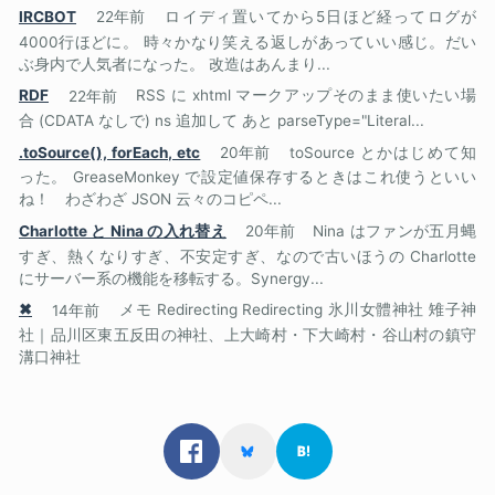
IRCBOT
22年前
ロイディ置いてから5日ほど経ってログが
4000行ほどに。 時々かなり笑える返しがあっていい感じ。だい
ぶ身内で人気者になった。 改造はあんまり...
RDF
22年前
RSS に xhtml マークアップそのまま使いたい場
合 (CDATA なしで) ns 追加して あと parseType="Literal...
.toSource(), forEach, etc
20年前
toSource とかはじめて知
った。 GreaseMonkey で設定値保存するときはこれ使うといい
ね！ わざわざ JSON 云々のコピペ...
Charlotte と Nina の入れ替え
20年前
Nina はファンが五月蝿
すぎ、熱くなりすぎ、不安定すぎ、なので古いほうの Charlotte
にサーバー系の機能を移転する。Synergy...
✖
14年前
メモ Redirecting Redirecting 氷川女體神社 雉子神
社｜品川区東五反田の神社、上大崎村・下大崎村・谷山村の鎮守
溝口神社