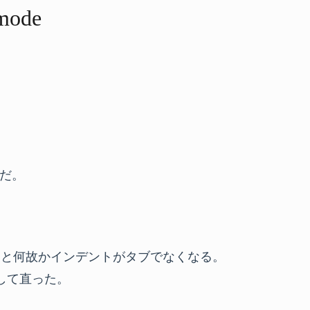
-mode
だ。
導入すると何故かインデントがタブでなくなる。
記述して直った。