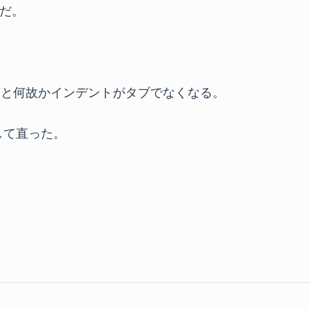
だ。
導入すると何故かインデントがタブでなくなる。
述して直った。