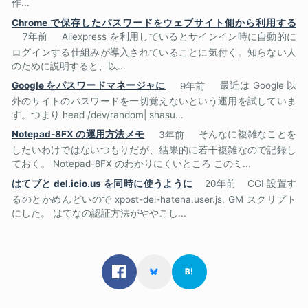
作...
Chrome で保存したパスワードをウェブサイト側から利用する
7年前
Aliexpress を利用しているとサインイン時に自動的に
ログインする仕組みが導入されていることに気付く。知らない人
のために説明すると、以...
Google をパスワードマネージャに
9年前
最近は Google 以
外のサイトのパスワードを一切覚えないという運用を試していま
す。つまり head /dev/random| shasu...
Notepad-8FX の運用方法メモ
3年前
そんなに複雑なことを
したいわけではないつもりだが、結果的に若干複雑なので記録し
ておく。 Notepad-8FX のわかりにくいところ このミ...
はてブと del.icio.us を同時に使うように
20年前
CGI 設置す
るのとかめんどいので xpost-del-hatena.user.js, GM スクリプト
にした。 はてなの認証方法がややこし...