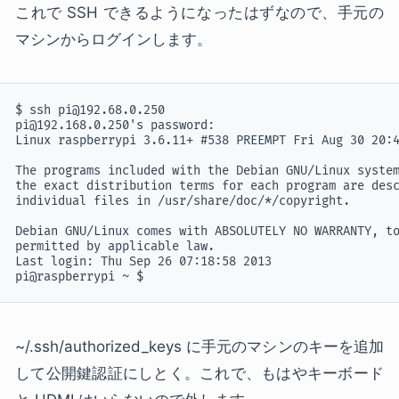
これで SSH できるようになったはずなので、手元の
マシンからログインします。
$ ssh pi@192.68.0.250

pi@192.168.0.250's password: 

Linux raspberrypi 3.6.11+ #538 PREEMPT Fri Aug 30 20:4
The programs included with the Debian GNU/Linux system
the exact distribution terms for each program are desc
individual files in /usr/share/doc/*/copyright.

Debian GNU/Linux comes with ABSOLUTELY NO WARRANTY, to
permitted by applicable law.

Last login: Thu Sep 26 07:18:58 2013

pi@raspberrypi ~ $
~/.ssh/authorized_keys に手元のマシンのキーを追加
して公開鍵認証にしとく。これで、もはやキーボード