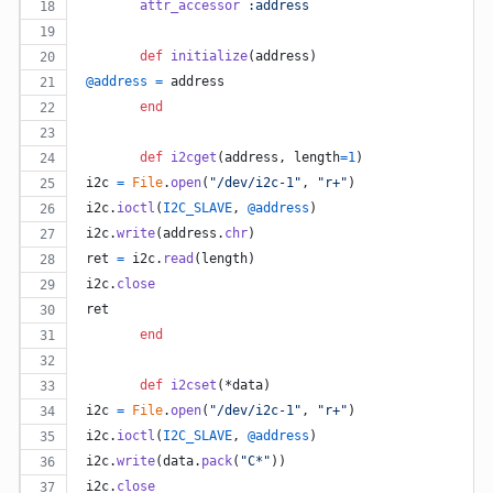
attr_accessor
:address
def
initialize
(
address
)
@address
=
address
end
def
i2cget
(
address
,
length
=
1
)
i2c
=
File
.
open
(
"/dev/i2c-1"
,
"r+"
)
i2c
.
ioctl
(
I2C_SLAVE
,
@address
)
i2c
.
write
(
address
.
chr
)
ret
=
i2c
.
read
(
length
)
i2c
.
close
ret
end
def
i2cset
(
*
data
)
i2c
=
File
.
open
(
"/dev/i2c-1"
,
"r+"
)
i2c
.
ioctl
(
I2C_SLAVE
,
@address
)
i2c
.
write
(
data
.
pack
(
"C*"
)
)
i2c
.
close