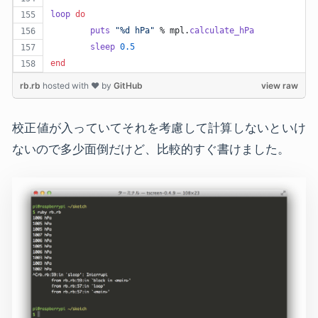
loop
do
puts
"%d hPa"
 % 
mpl
.
calculate_hPa
sleep
0.5
end
rb.rb
hosted with ❤ by
GitHub
view raw
校正値が入っていてそれを考慮して計算しないといけ
ないので多少面倒だけど、比較的すぐ書けました。