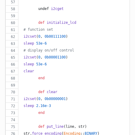
	undef 
i2cget
def
initialize_lcd
# function set
i2cset
(
0
,
0b00111100
)
sleep
53e-6
# display on/off control
i2cset
(
0
,
0b00001100
)
sleep
53e-6
clear
end
def
clear
i2cset
(
0
,
0b00000001
)
sleep
2.16e-3
end
def
put_line
(
line
,
str
)
str
.
force_encoding
(
Encoding
::
BINARY
)