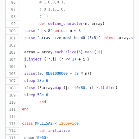
# 1,0,0,0,1,
# 0,1,1,1,0,
# ])
def
define_character
(
n
,
array
)
raise
"n < 8"
unless
n
 < 
8
raise
"array size must be 40 (5x8)"
unless
array
.
siz
array
=
array
.
each_slice
(
5
)
.
map
{
|
i
|
i
.
inject
{
|
r
,
i
| 
(
r
 << 
1
)
 + 
i
}
}
i2cset
(
0
,
0b01000000
 + 
(
8
 * 
n
)
)
sleep
53e-6
i2cset
(
*
array
.
map
{
|
i
| 
[
0x80
,
i
]
}
.
flatten
)
sleep
53e-6
end
end
class
MPL115A2
 < 
I2CDevice
def
initialize
super
(
0x60
)