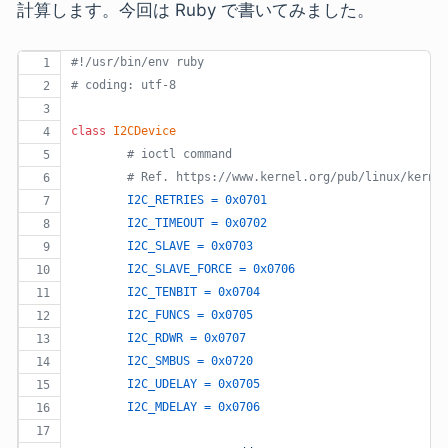
計算します。今回は Ruby で書いてみました。
#!/usr/bin/env ruby
# coding: utf-8
class
I2CDevice
# ioctl command
# Ref. https://www.kernel.org/pub/linux/kerne
I2C_RETRIES
=
0x0701
I2C_TIMEOUT
=
0x0702
I2C_SLAVE
=
0x0703
I2C_SLAVE_FORCE
=
0x0706
I2C_TENBIT
=
0x0704
I2C_FUNCS
=
0x0705
I2C_RDWR
=
0x0707
I2C_SMBUS
=
0x0720
I2C_UDELAY
=
0x0705
I2C_MDELAY
=
0x0706