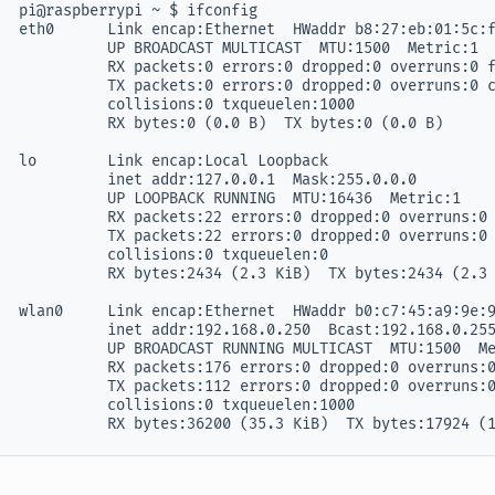
pi@raspberrypi ~ $ ifconfig

eth0      Link encap:Ethernet  HWaddr b8:27:eb:01:5c:f
          UP BROADCAST MULTICAST  MTU:1500  Metric:1

          RX packets:0 errors:0 dropped:0 overruns:0 f
          TX packets:0 errors:0 dropped:0 overruns:0 c
          collisions:0 txqueuelen:1000 

          RX bytes:0 (0.0 B)  TX bytes:0 (0.0 B)

lo        Link encap:Local Loopback  

          inet addr:127.0.0.1  Mask:255.0.0.0

          UP LOOPBACK RUNNING  MTU:16436  Metric:1

          RX packets:22 errors:0 dropped:0 overruns:0 
          TX packets:22 errors:0 dropped:0 overruns:0 
          collisions:0 txqueuelen:0 

          RX bytes:2434 (2.3 KiB)  TX bytes:2434 (2.3 
wlan0     Link encap:Ethernet  HWaddr b0:c7:45:a9:9e:9
          inet addr:192.168.0.250  Bcast:192.168.0.255
          UP BROADCAST RUNNING MULTICAST  MTU:1500  Me
          RX packets:176 errors:0 dropped:0 overruns:0
          TX packets:112 errors:0 dropped:0 overruns:0
          collisions:0 txqueuelen:1000 

          RX bytes:36200 (35.3 KiB)  TX bytes:17924 (