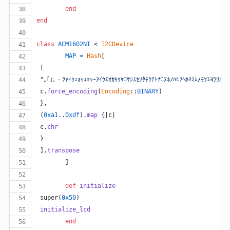
end
end
class
ACM1602NI
 < 
I2CDevice
MAP
=
Hash
[
[
"｡｢｣､・ｦｧｨｩｪｫｬｭｮｯｰｱｲｳｴｵｶｷｸｹｺｻｼｽｾｿﾀﾁﾂﾃﾄﾅﾆﾇﾈﾉﾊﾋﾌﾍﾎﾏﾐﾑﾒﾓﾔﾕﾖﾗﾘﾙﾚﾛ
c
.
force_encoding
(
Encoding
::
BINARY
)
}
,
(
0xa1
..
0xdf
)
.
map
{
|
c
|
c
.
chr
}
]
.
transpose
]
def
initialize
super
(
0x50
)
initialize_lcd
end