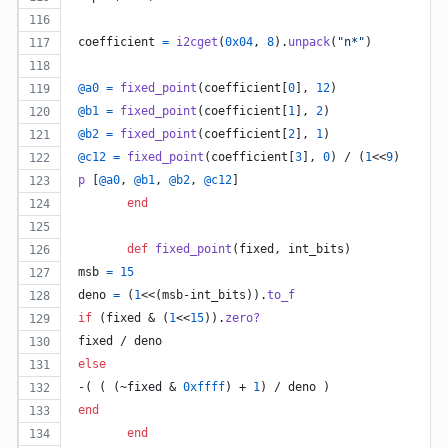
coefficient
=
i2cget
(
0x04
,
8
)
.
unpack
(
"n*"
)
@a0
=
fixed_point
(
coefficient
[
0
]
,
12
)
@b1
=
fixed_point
(
coefficient
[
1
]
,
2
)
@b2
=
fixed_point
(
coefficient
[
2
]
,
1
)
@c12
=
fixed_point
(
coefficient
[
3
]
,
0
)
 / 
(
1
<<
9
)
p
[
@a0
,
@b1
,
@b2
,
@c12
]
end
def
fixed_point
(
fixed
,
int_bits
)
msb
=
15
deno
=
(
1
<<
(
msb
-
int_bits
)
)
.
to_f
if
(
fixed
 & 
(
1
<<
15
)
)
.
zero?
fixed
 / 
deno
else
 -
(
(
(
~
fixed
 & 
0xffff
)
 + 
1
)
 / 
deno
)
end
end