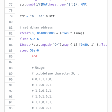
str
.
gsub!
(
/
#{
MAP
.
keys
.
join
(
'|'
)
}
/
,
MAP
)
str
=
"%- 16s"
 % 
str
# set ddram address
i2cset
(
0
,
0b10000000
 + 
(
0x40
 * 
line
)
)
sleep
53e-6
i2cset
(
*
str
.
unpack
(
"C*"
)
.
map
{
|
i
| 
[
0x80
,
i
]
}
.
flatte
sleep
53e-6
end
# Usage:
# lcd.define_character(0, [
# 0,1,1,1,0,
# 1,0,0,0,1,
# 1,1,0,1,1,
# 1,0,1,0,1,
# 1,1,0,1,1,
# 1,0,0,0,1,