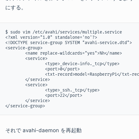
にする。
$ sudo vim /etc/avahi/services/multiple.service

<?xml version="1.0" standalone='no'?>

<!DOCTYPE service-group SYSTEM "avahi-service.dtd">

<service-group>

        <name replace-wildcards="yes">%h</name>

        <service>

                <type>_device-info._tcp</type>

                <port>0</port>

                <txt-record>model=RaspberryPi</txt-rec
        </service>

        <service>

                <type>_ssh._tcp</type>

                <port>22</port>

        </service>

</service-group>
それで avahi-daemon を再起動