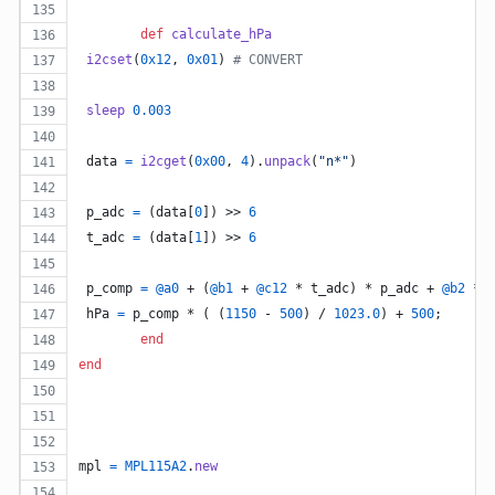
def
calculate_hPa
i2cset
(
0x12
,
0x01
)
# CONVERT
sleep
0.003
data
=
i2cget
(
0x00
,
4
)
.
unpack
(
"n*"
)
p_adc
=
(
data
[
0
]
)
 >> 
6
t_adc
=
(
data
[
1
]
)
 >> 
6
p_comp
=
@a0
 + 
(
@b1
 + 
@c12
 * 
t_adc
)
 * 
p_adc
 + 
@b2
 * 
hPa
=
p_comp
 * 
(
(
1150
 - 
500
)
 / 
1023.0
)
 + 
500
;
end
end
mpl
=
MPL115A2
.
new