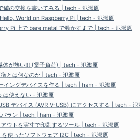
sm で値の交換を書いてみる | tech - 氾濫原
o, World on Raspberry Pi | tech - 氾濫原
erry Pi 上で bare metal で動かすまで | tech - 氾濫原
体が熱い!!! (電子負荷) | tech - 氾濫原
とは何なのか | tech - 氾濫原
ーイングデバイスを作る | tech | ham - 氾濫原
usb は使えない - 氾濫原
 USB デバイス (AVR V-USB) にアクセスする | tech - 
 | tech | ham - 氾濫原
ウトを実寸で印刷するツール | tech - 氾濫原
s) を使ったソフトウェア I2C | tech - 氾濫原