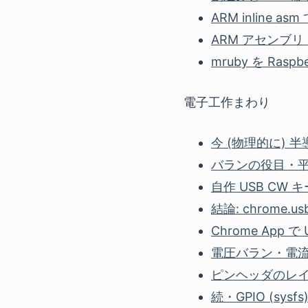
ARM inline a
ARM アセンブリ Hell
mruby を Raspb
電子工作まわり
今 (物理的に) 半導
バランの役目・平衡
自作 USB CW キ
結論: chrome.
Chrome App で
電圧バラン・電流バラン
ピンヘッダのレイア
続・GPIO (sysf