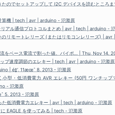
i がきたのでセットアップして I2C デバイスを読むところまで | ra
| tech | avr | arduino - 氾濫原
通信プロトコルまとめ | avr | tech | arduino -
モートレリーズ (またはリモコンレリーズ) | avr | tech 
流をベース電流で割った値。バイポ… | Thu, Nov 14. 20
テップ速度調節のエレキー | tech | avr | arduino - 氾濫原
rduino | é‡‘, 11æœˆ 8. 2013 - 氾濫原
型・低消費電力 AVR エレキー (50円 ワンチップマイコン
duino - 氾濫原
1æœˆ 5. 2013 - 氾濫原
った低消費電力エレキー | avr | tech | arduino - 氾濫原
EAGLE を使ってみる | tech - 氾濫原