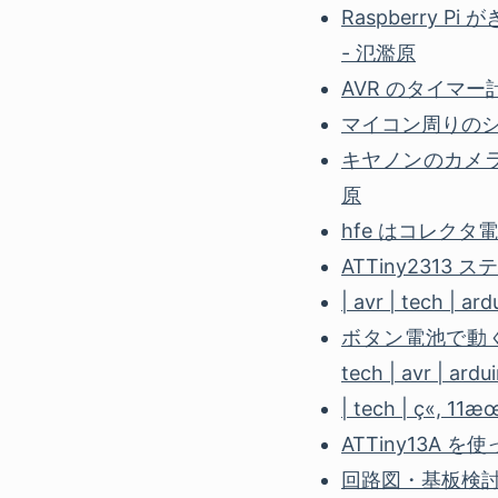
Raspberry P
- 氾濫原
AVR のタイマー計算機 
マイコン周りのシリアル
キヤノンのカメラのリ
原
hfe はコレクタ電
ATTiny2313 ス
| avr | tech | a
ボタン電池で動く小
tech | avr | ar
| tech | ç«, 1
ATTiny13A を使
回路図・基板検討に 