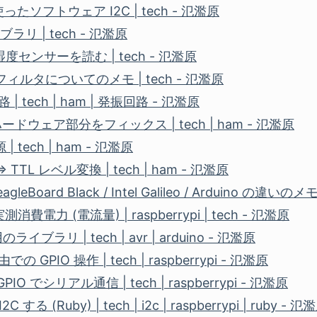
 を使ったソフトウェア I2C | tech - 氾濫原
イブラリ | tech - 氾濫原
湿度センサーを読む | tech - 氾濫原
ィルタについてのメモ | tech - 氾濫原
 tech | ham | 発振回路 - 氾濫原
ウェア部分をフィックス | tech | ham - 氾濫原
源 | tech | ham - 氾濫原
 TTL レベル変換 | tech | ham - 氾濫原
BeagleBoard Black / Intel Galileo / Arduino の違いのメ
の実測消費電力 (電流量) | raspberrypi | tech - 氾濫原
用のライブラリ | tech | avr | arduino - 氾濫原
由での GPIO 操作 | tech | raspberrypi - 氾濫原
の GPIO でシリアル通信 | tech | raspberrypi - 氾濫原
2C する (Ruby) | tech | i2c | raspberrypi | ruby - 氾