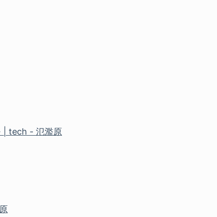
モ | tech - 氾濫原
濫原