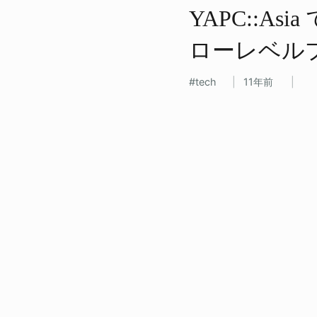
YAPC::As
ローレベルプ
tech
11年前