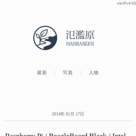
via IPv4 h2
最新
写真
人物
2014年 01月 17日
Raspberry Pi / BeagleBoard Black / Intel