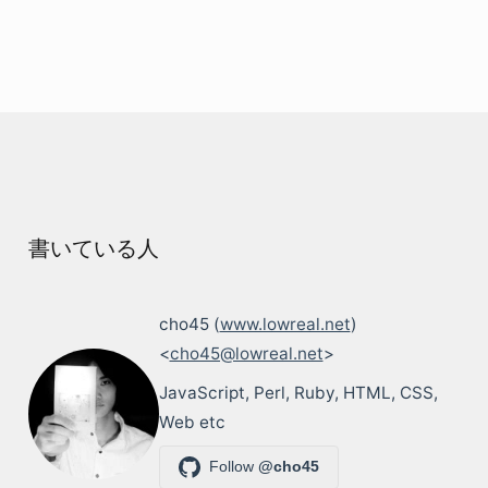
書いている人
cho45 (
www.lowreal.net
)
<
cho45@lowreal.net
>
JavaScript, Perl, Ruby, HTML, CSS,
Web etc
Follow
@cho45