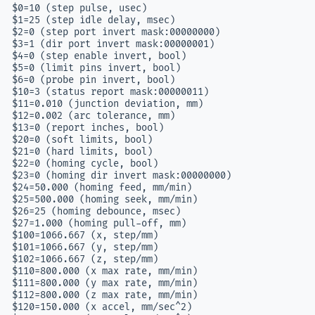
$0=10 (step pulse, usec)

$1=25 (step idle delay, msec)

$2=0 (step port invert mask:00000000)

$3=1 (dir port invert mask:00000001)

$4=0 (step enable invert, bool)

$5=0 (limit pins invert, bool)

$6=0 (probe pin invert, bool)

$10=3 (status report mask:00000011)

$11=0.010 (junction deviation, mm)

$12=0.002 (arc tolerance, mm)

$13=0 (report inches, bool)

$20=0 (soft limits, bool)

$21=0 (hard limits, bool)

$22=0 (homing cycle, bool)

$23=0 (homing dir invert mask:00000000)

$24=50.000 (homing feed, mm/min)

$25=500.000 (homing seek, mm/min)

$26=25 (homing debounce, msec)

$27=1.000 (homing pull-off, mm)

$100=1066.667 (x, step/mm)

$101=1066.667 (y, step/mm)

$102=1066.667 (z, step/mm)

$110=800.000 (x max rate, mm/min)

$111=800.000 (y max rate, mm/min)

$112=800.000 (z max rate, mm/min)

$120=150.000 (x accel, mm/sec^2)
