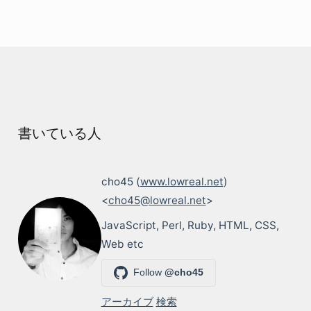
書いている人
cho45 (
www.lowreal.net
)
<
cho45@lowreal.net
>
JavaScript, Perl, Ruby, HTML, CSS,
Web etc
Follow
@cho45
アーカイブ
検索