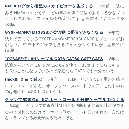
NMEA ログから衛星のスカイビューを生成する
6年前
既に
ある NMEA のログから、どの衛星が強く受信できているかをプロ
ットしてみる。 ファイルを指定して png を書き出すコードを
node...
GYSFFMANC(MT3333)が定期的に受信できなくなる
6年前
秋月で売っているGYSFFMANC(MT3333) GNSSモジュールがお
かしい。 中央下のグラフを見るのがわかりやすいが、定期的に
(衛星...
10GBASE-T LANケーブル CAT6 CAT6A CAT7 CAT8
8年前
結論からいうと CAT6 か CAT6A を使う。33m までなら CAT6 で
も良いことになっているので家庭なら CAT6 でも十分という...
HackRF One で遊ぶ
7年前
HackRF という SDR 用の無線フ
ロントエンドがある。オープンソースハードウェア。この手のも
のは他に LimeSDR (高い) や R...
クランプ式電流計用にホットコールド分離ケーブルをつくる
8年前
クランプ式電流計は回路を切断せずに電流計測ができ
るので便利なのだけど、ホット側かコールド側いずれか一方だけ
をクランプする必要があるため、ほと...