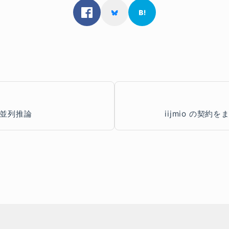
並列推論
iijmio の契