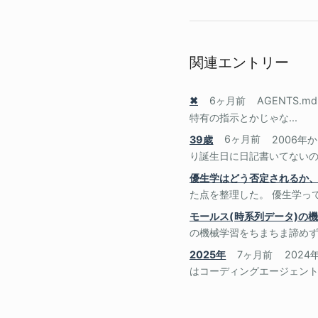
関連エントリー
✖
6ヶ月前
AGENTS.
特有の指示とかじゃな...
39歳
6ヶ月前
2006
り誕生日に日記書いてないので
優生学はどう否定されるか
た点を整理した。 優生学っ
モールス(時系列データ)の
の機械学習をちまちま諦めずにやっ
2025年
7ヶ月前
202
はコーディングエージェントが