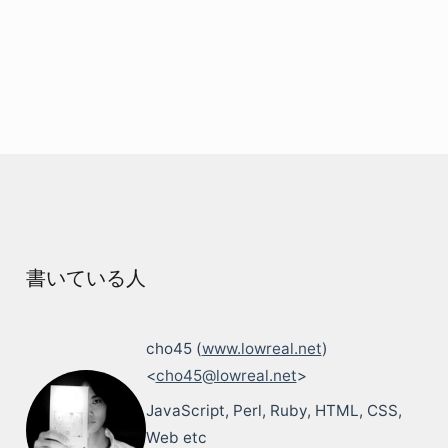
書いている人
cho45 (
www.lowreal.net
)
<
cho45@lowreal.net
>
JavaScript, Perl, Ruby, HTML, CSS,
Web etc