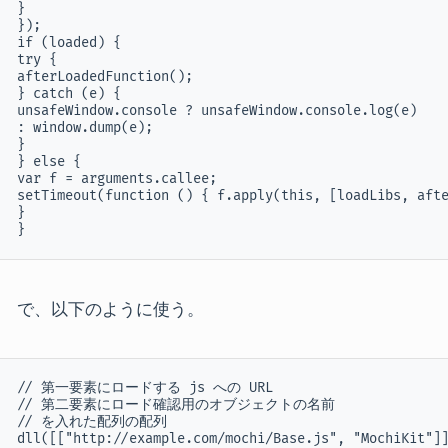
}

});

if (loaded) {

try {

afterLoadedFunction();

} catch (e) {

unsafeWindow.console ? unsafeWindow.console.log(e)

: window.dump(e);

}

} else {

var f = arguments.callee;

setTimeout(function () { f.apply(this, [loadLibs, afte
}

}
で、以下のように使う。
// 第一要素にロードする js への URL

// 第二要素にロード確認用のオブジェクトの名前

// を入れた配列の配列

dll([["http://example.com/mochi/Base.js", "MochiKit"]]