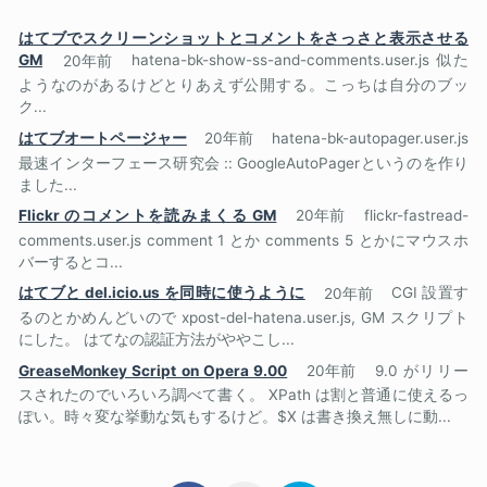
はてブでスクリーンショットとコメントをさっさと表示させる
GM
20年前
hatena-bk-show-ss-and-comments.user.js 似た
ようなのがあるけどとりあえず公開する。こっちは自分のブッ
ク...
はてブオートページャー
20年前
hatena-bk-autopager.user.js
最速インターフェース研究会 :: GoogleAutoPagerというのを作り
ました...
Flickr のコメントを読みまくる GM
20年前
flickr-fastread-
comments.user.js comment 1 とか comments 5 とかにマウスホ
バーするとコ...
はてブと del.icio.us を同時に使うように
20年前
CGI 設置す
るのとかめんどいので xpost-del-hatena.user.js, GM スクリプト
にした。 はてなの認証方法がややこし...
GreaseMonkey Script on Opera 9.00
20年前
9.0 がリリー
スされたのでいろいろ調べて書く。 XPath は割と普通に使えるっ
ぽい。時々変な挙動な気もするけど。$X は書き換え無しに動...