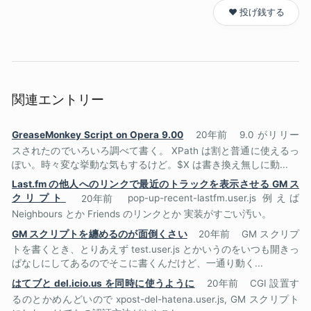
❤️ 投げ銭する
関連エントリー
GreaseMonkey Script on Opera 9.00
20年前
9.0 がリリー
スされたのでいろいろ調べて書く。 XPath は割と普通に使えるっ
ぽい。時々変な挙動な気もするけど。$X は書き換え無しに動...
Last.fm の他人へのリンクで最近のトラックを表示させる GM ス
クリプト
20年前
pop-up-recent-lastfm.user.js 例えば
Neighbours とか Friends のリンクとか 実装がすごい汚い。
GM スクリプトを纏めるのが面倒くさい
20年前
GM スクリプ
トを書くとき、とりあえず test.user.js とかいうのをいつも開きっ
ぱなしにしてあるのでそこに書くんだけど、一通り動く...
はてブと del.icio.us を同時に使うように
20年前
CGI 設置す
るのとかめんどいので xpost-del-hatena.user.js, GM スクリプト