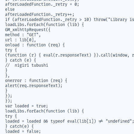
afterLoadedFunction._retry = 0;

else

afterLoadedFunction._retry++;

if (afterLoadedFunction._retry > 10) throw("Library is
loadLibs.forEach(function (lib) {

GM_xmlhttpRequest({

method : "GET",

url : lib[0],

onload : function (req) {

try {

(function (r) { eval(r.responseText) }).call(window, r
} catch (e) {

//  nigiri tubushi

}

},

onerror : function (req) {

alert(req.responseText);

}

});

});

var loaded = true;

loadLibs.forEach(function (lib) {

try {

loaded = loaded && typeof eval(lib[1]) != "undefined";
} catch(e) {

loaded = false;
