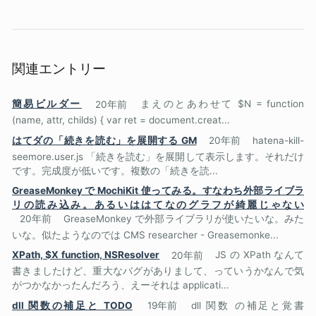
関連エントリー
簡易ビルダー
20年前
まえのとあわせて $N = function
(name, attr, childs) { var ret = document.creat...
はてダの「続きを読む」を展開する GM
20年前
hatena-kill-
seemore.user.js 「続きを読む」を展開して表示します。それだけ
です。完成度が低いです。複数の「続きを読...
GreaseMonkey で MochiKit 使ってみる。すなわち外部ライブラ
リの読み込み。あるいははてなのグラフが綺麗じゃない
20年前
GreaseMonkey で外部ライブラリが使いたいな。みた
いな。似たようなのでは CMS researcher - Greasemonke...
XPath, $X function, NSResolver
20年前
JS の XPath なんて
書きましたけど、重大なバグがありまして、っていうかなんで気
がつかなかったんだろう、えーそれは applicati...
dll 関数の補足と TODO
19年前
dll 関数 の補足と覚書