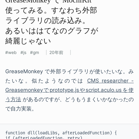
使ってみる。​すなわち外部​
ライブラリの​読み込み。​
あるいははてなの​グラフが​
綺麗じゃない
web
js
gm
20年前
GreaseMonkey で外部ライブラリが使いたいな。み
たいな。似たようなのでは
CMS researcher -
Greasemonkeyでprototype.jsやscript.aculo.usを使
う方法
があるのですが、どうもうまくいかなかったの
で自力実装。
function dll(loadLibs, afterLoadedFunction) {

if (afterLoadedFunction._retry)
