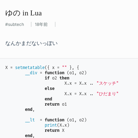
ゆの​ in Lua
subtech
18年前
なんかまだないっぽい
X = 
setmetatable
({ x = 
""
 }, {

__div
 = 
function
(o1, o2)
if
 o2 
then
			X.x = X.x .. 
"スケッチ"
else
			X.x = X.x .. 
"ひだまり"
end
return
 o1

end
,

__lt
  = 
function
(o1, o2)
print
(X.x)

return
 X

end
,
