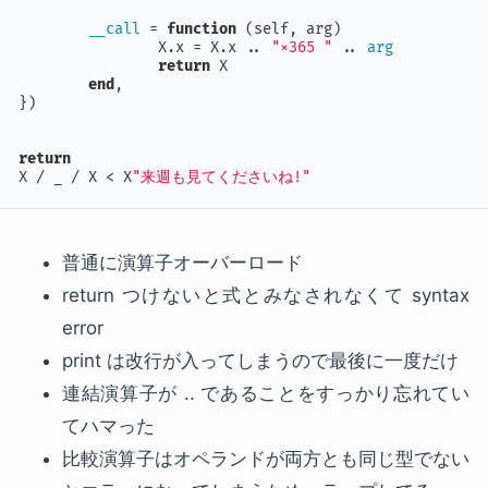
__call
 = 
function
(self, arg)
		X.x = X.x .. 
"×365 "
 .. 
arg
return
 X

end
,

})

return
X / _ / X < X
"来週も見てくださいね!"
普通に演算子オーバーロード
return つけないと式とみなされなくて syntax
error
print は改行が入ってしまうので最後に一度だけ
連結演算子が .. であることをすっかり忘れてい
てハマった
比較演算子はオペランドが両方とも同じ型でない