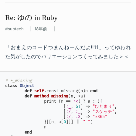
Re: ゆの​ in Ruby
subtech
18年前
「おまえのコードつまんねーんだよ!!11」ってゆわれ
た気がしたのでバリエーションつくってみました＞＜
# *_missing
class
Object
def
self
.const_missing(n)n 
end
def
method_missing
(
n, *a
)

		print (n == 
:<
) ? a : ({

			[
:_
, 
$!
] => 
"ひだまり"
,

			[
:/
, 
:_
] => 
"スケッチ"
,

			[
:/
, 
:X
] => 
"×365"
		}[[n, a[
0
]]] |
| 
" "
)

		n

end