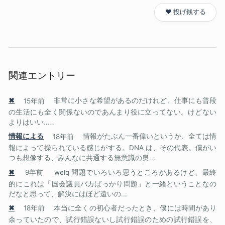
❤️ 投げ銭する
関連エントリー
✖
15年前
非常に小さな希望があるのだけれど、仕事にも普段
の生活にも全く関係ないのであんまり役に立ってない。けどない
よりはいい……
情報による
18年前
情報がたぶん一番偉いというか、全ては情
報によって操られている感じがする。DNA は、その代表。僕がい
つも想像する、みんなに共通する無意識の奥...
✖
9年前
welq 問題でいろいろ思うところがあるけど、最終
的にこれは「国会議員バカばっかり問題」と一緒ということなの
だなと思って、解決にはほど遠いの...
✖
18年前
本当に全くの初心者だったとき、僕には時間があり
余っていたので、試行錯誤ないし試行錯誤のための試行錯誤を、