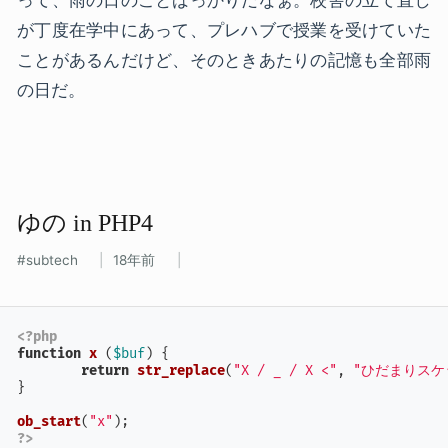
が丁度在学中にあって、プレハブで授業を受けていた
ことがあるんだけど、そのときあたりの記憶も全部雨
の日だ。
ゆの​ in PHP4
subtech
18年前
<?php
function
x
 (
$buf
) 
{

return
str_replace
(
"X / _ / X <"
, 
"ひだまりスケッ
}

ob_start
(
"x"
?>