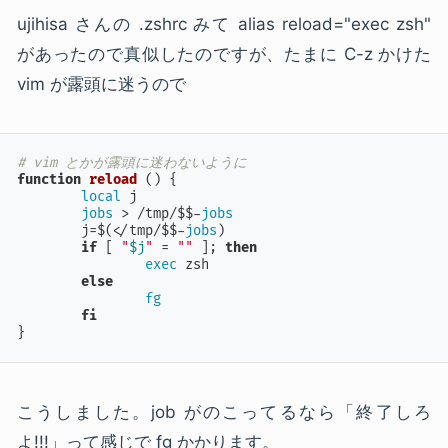
ujihisa さんの .zshrc みて alias reload="exec zsh"
があったので真似したのですが、たまに C-z かけた
vim が露頭に迷うので
# vim とかが露頭に迷わないように
function
reload
 () {

local
 j

jobs
 > /tmp/$$-
jobs
	j=$(</tmp/$$-
jobs
)

if
 [ 
"
$j
"
 = 
""
 ]; 
then
exec
 zsh

else
fg
fi
}
こうしました。job がのこってるなら「終了しろ
よ!!!」って感じで fg かかります。