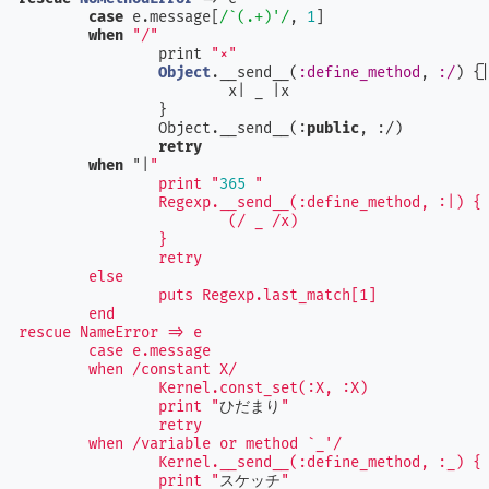
case
 e.message[
/`(.+)'/
, 
1
]

when
"/"
		print 
"×"
Object
.__send__(
:define_method
, 
:/
) {
			x
| _ |
x

		}

		Object.__send__(:
public
, :/)

retry
when
 "
|
"

		print "
365
"

		Regexp.__send__(:define_method, :|) {

			(/ _ /x)

		}

		retry

	else

		puts Regexp.last_match[1]

	end

rescue NameError => e

	case e.message

	when /constant X/

		Kernel.const_set(:X, :X)

		print "
ひだまり
"

		retry

	when /variable or method `_'/

		Kernel.__send__(:define_method, :_) { (/ _ /x) }

		print "
スケッチ
"
