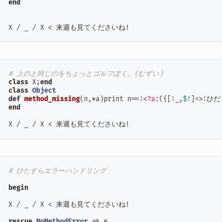
end
X / _ / X < 来週も見てくださいね!
# 上のと同じのをちょっとゴルフぽく。(むずい)
class
 X;
end
class
Object
def
method_missing
(
n,*a
)print n==
:<
?a
:
({[
:_
,
$!
]=>
:
ひだ
end
X / _ / X < 来週も見てくださいね!
# ひたすらエラーハンドリング
begin
X / _ / X < 来週も見てくださいね!

rescue
NoMethodError
 => e
