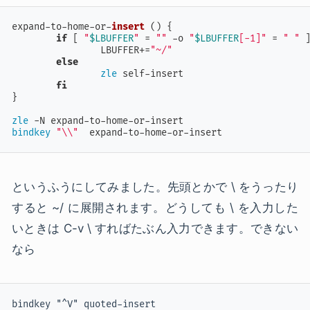
expand-to-home-or-
insert
 () {

if
 [ 
"
$LBUFFER
"
 = 
""
 -o 
"
$LBUFFER
[-1]"
 = 
" "
 
		LBUFFER+=
"~/"
else
zle
 self-insert

fi
}

zle
bindkey
"\\"
  expand-to-home-or-insert
というふうにしてみました。先頭とかで \ をうったり
すると ~/ に展開されます。どうしても \ を入力した
いときは C-v \ すればたぶん入力できます。できない
なら
bindkey "^V" quoted-insert