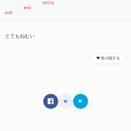
		retry

	end

end
とてもねむい
❤️ 投げ銭する