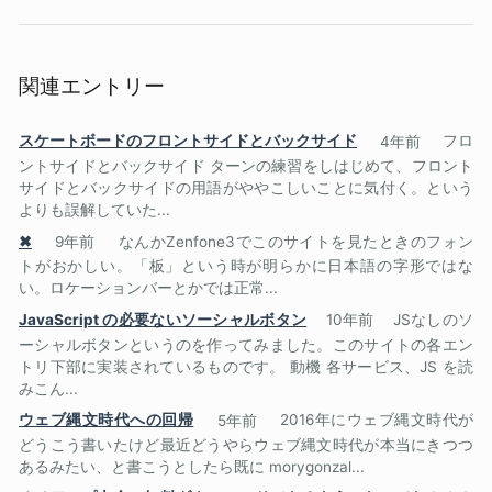
関連エントリー
スケートボードのフロントサイドとバックサイド
4年前
フロ
ントサイドとバックサイド ターンの練習をしはじめて、フロント
サイドとバックサイドの用語がややこしいことに気付く。という
よりも誤解していた...
✖
9年前
なんかZenfone3でこのサイトを見たときのフォン
トがおかしい。「板」という時が明らかに日本語の字形ではな
い。ロケーションバーとかでは正常...
JavaScript の必要ないソーシャルボタン
10年前
JSなしのソ
ーシャルボタンというのを作ってみました。このサイトの各エン
トリ下部に実装されているものです。 動機 各サービス、JS を読
みこん...
ウェブ縄文時代への回帰
5年前
2016年にウェブ縄文時代が
どうこう書いたけど最近どうやらウェブ縄文時代が本当にきつつ
あるみたい、と書こうとしたら既に morygonzal...