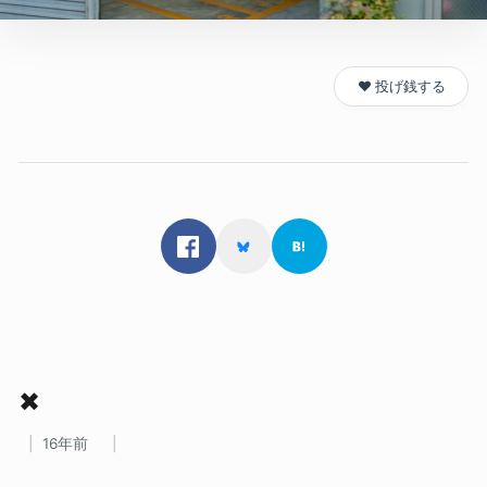
❤️ 投げ銭する
✖
16年前