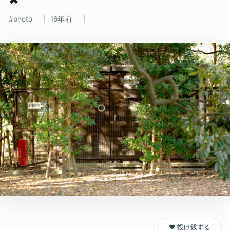
photo
16年前
❤️ 投げ銭する