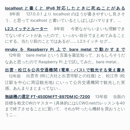
localhost と書くと IPv6 対応したときに死ぬことがある
8年前
127.0.0.1 より localhost のほうが書きやすいし良さそ
う、と思って localhost と書いているとしばしばハマります。...
L2スイッチとルーター
8年前
今更ながらいまいち理解でき
てないポイントがあったので、いっかい自分でまとめてみること
にする。当たり前のことではあるが…… L2スイッチ セグ...
mruby を Raspberry Pi 上で bare metal で動かすまで
12年前
bare metal という言葉を最近知って、おもしろそうだ
なあと思ったので Raspberry Pi 上で試してみた。bare metal...
出雲・松江を公共交通機関 (電車・バス) で観光する覚え書き
12年前
出雲市 (特に大社と出雲市駅との往復) と、松江市 (松
江駅を中心に周辺観光地) にいって公共交通機関で観光した実
感。あんまりまとまってない...
無線機の選定 FT-450DM FT-897DM IC-7200
13年前
当面の
目標を欧文CWのマスター (具体的にはLCWO.netのレッスンを40
まで終了させること)に置いて、それが叶ったら機材を買おうとい
うこ...