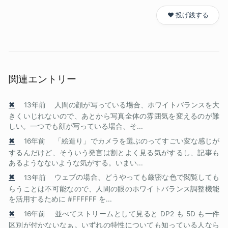
❤️ 投げ銭する
関連エントリー
✖
13年前
人間の顔が写っている場合、ホワイトバランスを大
きくいじれないので、あとから写真全体の雰囲気を変えるのが難
しい。一つでも顔が写っている場合、そ...
✖
16年前
「絵造り」でカメラを選ぶのってすごい変な感じが
するんだけど、そういう発言は割とよく見る気がするし、記事も
あるようなないような気がする。いまい...
✖
13年前
ウェブの場合、どうやっても厳密な色で閲覧しても
らうことは不可能なので、人間の眼のホワイトバランス調整機能
を活用するために #FFFFFF を...
✖
16年前
並べてストリームとして見ると DP2 も 5D も一件
区別が付かないなぁ。いずれの特性についても知っている人なら