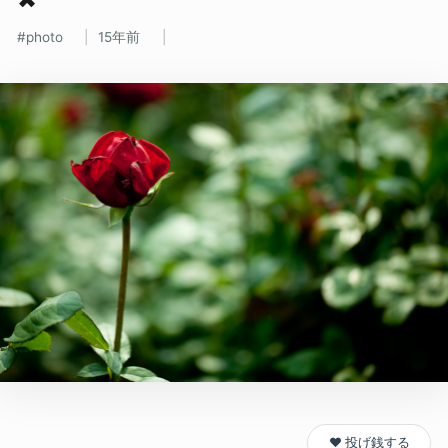
photo
15年前
❤️ 投げ銭する