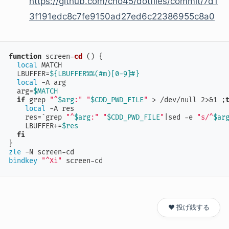
https://github.com/cho45/dotfiles/commit/7d1
3f191edc8c7fe9150ad27ed6c22386955c8a0
function
 screen-
cd
 () {

local
 MATCH

  LBUFFER=
${LBUFFER%%(#m)[0-9]#}
local
 -A arg

  arg=
$MATCH
if
 grep 
"^
$arg
:"
"
$CDD_PWD_FILE
"
 > /dev/null 2>&1 ;
local
 -A res

    res=`grep 
"^
$arg
:"
"
$CDD_PWD_FILE
"
|sed -e 
"s/^
$ar
    LBUFFER+=
$res
fi
zle
bindkey
"^Xi"
 screen-cd
❤️ 投げ銭する