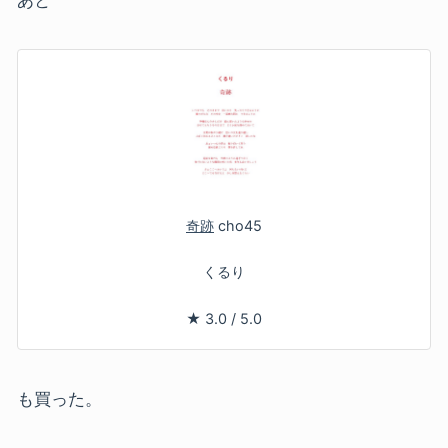
あと
奇跡
cho45
くるり
★
3.0
/
5.0
も買った。