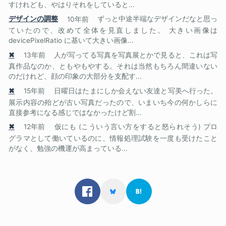
すけれども、やはりそれをしていると...
デザインの調整
10年前
ずっと中途半端なデザインだなと思っ
ていたので、改めて全体を見直しました。 大きい画像は
devicePixelRatio に基いて大きい画像...
✖
13年前
人が写ってる写真を写真展とかで見ると、これは写
真作品なのか、ともやもやする。それは当然もちろん間違いない
のだけれど、顔の印象の大部分を支配す...
✖
15年前
日曜日はたまにしか会えない友達と写美へ行った。
展示内容の殆どが古い写真だったので、いまいち今の何かしらに
直接参考になる感じではなかったけど割...
✖
12年前
仮にも (こういう言い方をすると怒られそう) プロ
グラマとして働いているのに、情報処理試験を一度も受けたこと
がなく、勉強の機運が高まっている...