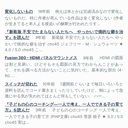
変化しないもの
16年前
例えば本とかは完成済みなので変化し
ないものだ。特に作者が死んでいる作品は全く変化しない (作者
が生きてると本人よる後追いの解釈が行われたりす...
『新装版 不安でたまらない人たちへ やっかいで病的な癖を治
す』を読んだ
9年前
新装版 不安でたまらない人たちへ やっ
かいで病的な癖を治す cho45 ジェフリー・M・シュウォーツ ★
4.0 / 5.0 cho45 こ...
Fusion 360 - HDMI パネルマウントメス
9年前
HDMI の図面
は割と見易い。けどそもそも図面の見方でわからんことがあっ
て、それを調べる方法がないことに気付いた。基本的な部分 (4-
R0....
スイッチが切れた
10年前
1週間前ぐらいまで毎日いろいろと
資料を読んでコード書きまくったりしていたけど、例によって急
激にやる気が失われてほとんど何もしていない。 ハー...
『子どもの心のコーチング―一人で考え、一人でできる子の育て
方』を読んだ
9年前
子どもの心のコーチング 一人で考え、
一人でできる子の育て方 (PHP文庫) cho45 菅原 裕子 ★ 5.0 / 5.0
cho45 実は...