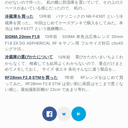
のがないので作った。 机の横に防湿庫を置いていて、その上のス
ペースがあいている感じだったので、 机の...
冷蔵庫を買った
13年前
パナソニックの NR-F436T という冷
蔵庫を買った。 今回はじめてケーズデンキで購入をしてみた。本
当は NR-F437T という後継機の...
SIGMA 20mm F1.8
13年前
SIGMA 単焦点広角レンズ 20mm
F1.8 EX DG ASPHERICAL RF キヤノン用 フルサイズ対応 cho45
シグマ(S...
冷蔵庫の選びかたについて
13年前
選びかたがいまいちよくわ
からなくて、検索しても結局よくわからないので、要点だけまと
めてメモしておく。 サイズ 省エネ 各社そんなに違う製品を...
RF28mm F2.8 STMを買った
1年前
RFレンズをはじめて買
ってみた。RF28mm F2.8 STM は安い割に画質はそこまで悪くな
い感じ。最短撮影距離が 23cm であまり寄れ...