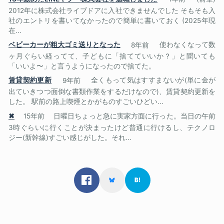
2012年に株式会社ライブドアに入社できませんでした そもそも入
社のエントリを書いてなかったので簡単に書いておく (2025年現
在...
ベビーカーが粗大ゴミ送りとなった
8年前
使わなくなって数
ヶ月ぐらい経ってて、子どもに「捨てていいか？」と聞いても
「いいよ〜」と言うようになったので捨てた。
賃貸契約更新
9年前
全くもって気はすすまないが(単に金が
出ていきつつ面倒な書類作業をするだけなので)、賃貸契約更新を
した。 駅前の路上喫煙とかがものすごいひどい...
✖
15年前
日曜日ちょっと急に実家方面に行った。当日の午前
3時ぐらいに行くことが決まったけど普通に行けるし、テクノロ
ジー(新幹線)すごい感じがした。それ...