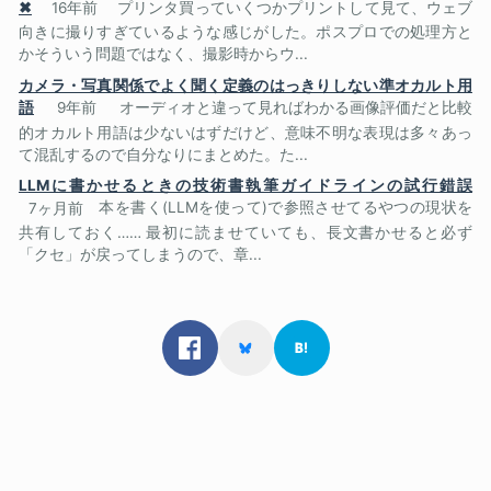
✖
16年前
プリンタ買っていくつかプリントして見て、ウェブ
向きに撮りすぎているような感じがした。ポスプロでの処理方と
かそういう問題ではなく、撮影時からウ...
カメラ・写真関係でよく聞く定義のはっきりしない準オカルト用
語
9年前
オーディオと違って見ればわかる画像評価だと比較
的オカルト用語は少ないはずだけど、意味不明な表現は多々あっ
て混乱するので自分なりにまとめた。た...
LLMに書かせるときの技術書執筆ガイドラインの試行錯誤
7ヶ月前
本を書く(LLMを使って)で参照させてるやつの現状を
共有しておく…… 最初に読ませていても、長文書かせると必ず
「クセ」が戻ってしまうので、章...