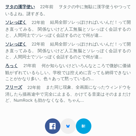
ヲタの漢字使い
22年前
ヲタクの中に無駄に漢字使うやつって
いるよね。謎すぎる。
ソレっぽく
22年前
結局全部ソレっぽければいいんだ！って開
き直ってみる。 関係ないけど人工無脳とソレっぽく会話するの
と、人間同士でソレっぽく会話するのとで何が違...
ソレっぽく
22年前
結局全部ソレっぽければいいんだ！って開
き直ってみる。 関係ないけど人工無脳とソレっぽく会話するの
と、人間同士でソレっぽく会話するのとで何が違...
ろっく
21年前
何か知らないけどいろんなところで微妙に価値
観がずれているらしい。学校では控えめに言っても納得できない
ことがかなり多い。色々あって黙っているの...
フリーズ
22年前
また同じ現象、全画面になったウィンドウを
消したら描画途中で完全に止まる、かけてる音楽はそのままだけ
ど、NumRock も効かなくなる。ちゃん...