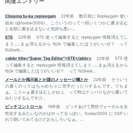
関連エントリー
Clipping tu-ka replaygain
22年前
数日前に Replaygain 使い
始め (@foobar2000) 。こういうのって一回いくつかに書き込む
と全部に書き込まないと気持ち悪い...
STE
22年前
STE 使って編集すると replaygain 情報消えてし
まう……まぁ消えるから fb2k で編集したほうがいいぜ？ って
fb2kwik...
<abbr title="Super Tag Editor">STE</abbr>
22年前
STE 使
って編集すると replaygain 情報消えてしまう……まぁ消えるから
fb2k で編集したほうがいいぜ？ って fb2kwik...
メールとか掲示板とか謎のメッセージ欄とか
22年前
そういう
の書くのってはちゃめちゃに苦手だったりするんです。でもま
ぁ、こりゃぁ書き込むしかねぇ、って時はテンパりながら書いて
みたりするんですけ...
ピッチコントロール
19年前
ピッチあげて男性ヴォーカルを女
性化するみたいなのがはやってるっぽい。foobar2000 に DSP い
れて聴いてみてるけどおもしろいなぁ。...