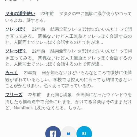
ヲタの漢字使い
22年前
ヲタクの中に無駄に漢字使うやつって
いるよね。謎すぎる。
ソレっぽく
22年前
結局全部ソレっぽければいいんだ！って開
き直ってみる。 関係ないけど人工無脳とソレっぽく会話するの
と、人間同士でソレっぽく会話するのとで何が違...
ソレっぽく
22年前
結局全部ソレっぽければいいんだ！って開
き直ってみる。 関係ないけど人工無脳とソレっぽく会話するの
と、人間同士でソレっぽく会話するのとで何が違...
ろっく
21年前
何か知らないけどいろんなところで微妙に価値
観がずれているらしい。学校では控えめに言っても納得できない
ことがかなり多い。色々あって黙っているの...
フリーズ
22年前
また同じ現象、全画面になったウィンドウを
消したら描画途中で完全に止まる、かけてる音楽はそのままだけ
ど、NumRock も効かなくなる。ちゃん...