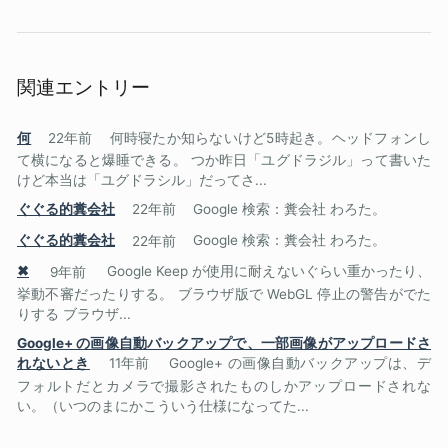
関連エントリー
何
22年前
何時寝たか知らないけど5時起き。ヘッドフォンし
て横になると爆睡できる。 つか昨日「ユグドラジル」って書いた
けど本当は「ユグドラシル」だってさ...
ぐぐる的糞会社
22年前
Google 検索：糞会社 わろた。
ぐぐる的糞会社
22年前
Google 検索：糞会社 わろた。
✖
9年前
Google Keep が使用に耐えないぐらい重かったり、
挙動不審だったりする。 ブラウザ版で WebGL 停止の警告がでた
りする ブラウザ...
Google+ の画像自動バックアップで、一部画像がアップロードさ
れないとき
11年前
Google+ の画像自動バックアップは、デ
フォルトだとカメラで撮影されたものしかアップロードされな
い。（いつのまにかこういう仕様になってた...