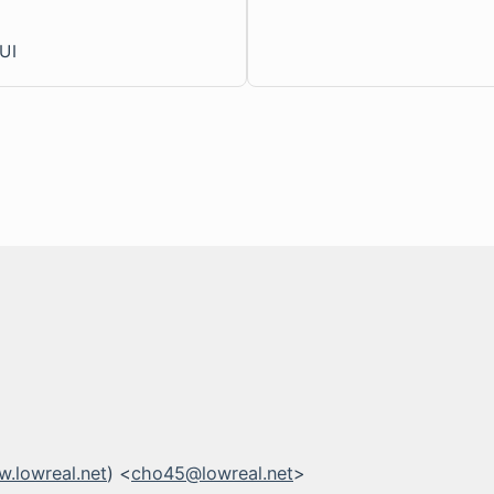
UI
.lowreal.net
) <
cho45@lowreal.net
>