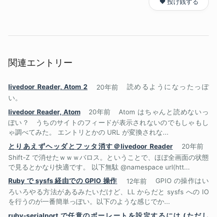
❤️ 投げ銭する
関連エントリー
livedoor Reader, Atom 2
20年前
読めるようになったっぽ
い。
livedoor Reader, Atom
20年前
Atom はちゃんと読めないっ
ぽい？ うちのサイトのフィードが表示されないのでもしゃもし
ゃ調べてみた。 エントリとかの URL が変換されな...
とりあえずヘッダとフッタ消す＠livedoor Reader
20年前
Shift-Z で消せたｗｗｗバロス。ということで、ほぼ全画面の状態
で見るとかなり快適です。 以下無駄 @namespace url(htt...
Ruby で sysfs 経由での GPIO 操作
12年前
GPIO の操作はい
ろいろやる方法があるみたいだけど、LL からだと sysfs への IO
を行うのが一番簡単っぽい。以下のような感じでか...
ruby-serialport で任意のボーレートを設定するには (ただし