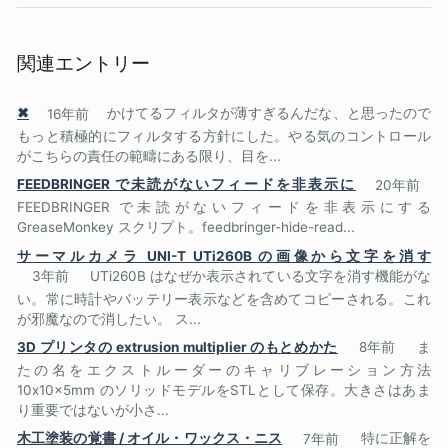
関連エントリー
✖
16年前
かけてるフィルタが薄すぎるんだな、と思ったので
もっと積極的にフィルタする方針にした。やる気のコントロール
がこちらの責任の範疇にある限り、目を...
FEEDBRINGER で未読がないフィードを非表示に
20年前
FEEDBRINGER で未読がないフィードを非表示にする
GreaseMonkey スクリプト。feedbringer-hide-read...
サーマルカメラ UNI-T UTi260B の画像から文字を消す
3年前
UTi260B はなぜか表示されている文字を消す機能がな
い。常に時計やバッテリー表示などを含めてコピーされる。これ
が邪魔なので消したい。 ス...
3D プリンタの extrusion multiplier のもとめかた
8年前
ま
たの名をエクストルーダーのキャリブレーション方法
10x10x5mm のソリッドモデルをSTLとして保存。大きさはあま
り重要ではないが小さ...
木工塗装の覚書 / オイル・ワックス・ニス
7年前
特に正解を