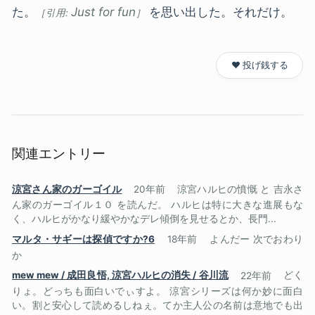
た。
Just for fun
を思い出した。それだけ。
❤️ 投げ銭する
関連エントリー
涼宮さん家のガーゴイル
20年前
涼宮ハルヒの憤慨 と 吉永さ
ん家のガーゴイル１０ を読んだ。 ハルヒは特に大きな進展もな
く、ハルヒがかなり緩やかなデレ傾倒を見せるとか、長門...
マルタ・サギーは探偵ですか?6
18年前
よんだー 次でおわり
か
mew mew / 成田良悟, 涼宮ハルヒの消失 / 谷川流
22年前
どく
りょ。どっちも面白いでぃすよ。 涼宮シリーズは何か妙に面白
い。割と安心して読めるしねぇ。てか主人公の名前は意地でも出