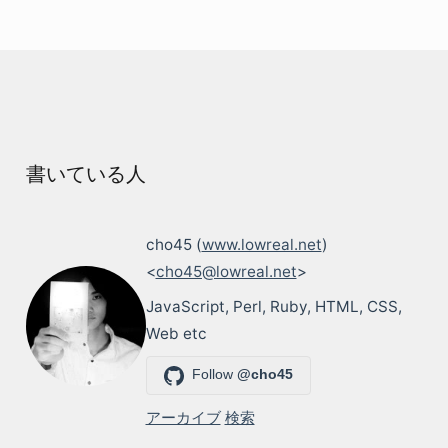
書いている人
cho45 (
www.lowreal.net
)
<
cho45@lowreal.net
>
JavaScript, Perl, Ruby, HTML, CSS,
Web etc
Follow
@cho45
アーカイブ
検索