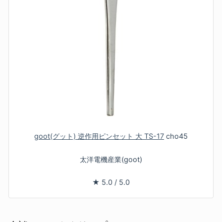
goot(グット) 逆作用ピンセット 大 TS-17
cho45
太洋電機産業(goot)
★
5.0
/
5.0