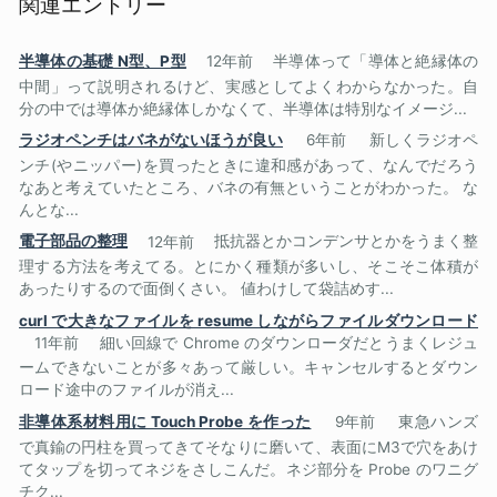
関連エントリー
半導体の基礎 N型、P型
12年前
半導体って「導体と絶縁体の
中間」って説明されるけど、実感としてよくわからなかった。自
分の中では導体か絶縁体しかなくて、半導体は特別なイメージ...
ラジオペンチはバネがないほうが良い
6年前
新しくラジオペ
ンチ(やニッパー)を買ったときに違和感があって、なんでだろう
なあと考えていたところ、バネの有無ということがわかった。 な
んとな...
電子部品の整理
12年前
抵抗器とかコンデンサとかをうまく整
理する方法を考えてる。とにかく種類が多いし、そこそこ体積が
あったりするので面倒くさい。 値わけして袋詰めす...
curl で大きなファイルを resume しながらファイルダウンロード
11年前
細い回線で Chrome のダウンローダだとうまくレジュ
ームできないことが多々あって厳しい。キャンセルするとダウン
ロード途中のファイルが消え...
非導体系材料用に Touch Probe を作った
9年前
東急ハンズ
で真鍮の円柱を買ってきてそなりに磨いて、表面にM3で穴をあけ
てタップを切ってネジをさしこんだ。ネジ部分を Probe のワニグ
チク...