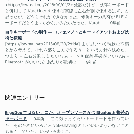
>https://lowreal.net/2016/09/01/2> 余談だけど、既存キーボード
と併用して Karabiner を使えば実際に左右分割で使えるはず、と
思ったが、どうもそれができなかった。修飾キーの共有が BLE キ
ーボードだとうまくいかないみたいだった。Karab...
9年前
自作キーボードの製作 — コンセンプトとキーレイアウトおよび技
術仕様編
[https://lowreal.net/2016/08/30/2:title] まず思いつく現状の不満
とかを考えて、それを盛りこんで作ろう、という方針を決めた。
つまり - 左右分割にしたいなあ - UNIX 配列準拠がいいなあ -
Bluetooth がいいなあ あたりが最初の...
9年前
関連エントリー
ErgoDox ではないナニか。オープンソースかつ Bluetooth 接続の
キーボード
9年前
ここ数ヶ月ぐらいキーボードを作ってい
た。そのためにいろいろ yak-shaving としかいいようがないこと
も多々していた。 いろいろ書くこ...