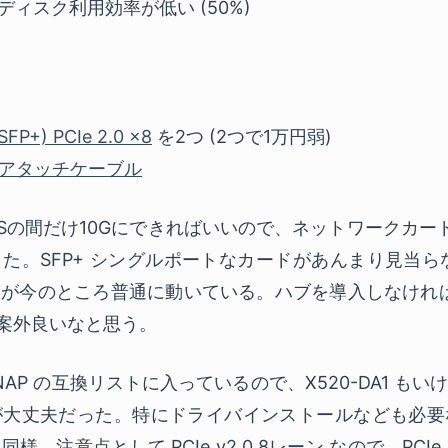
がディスク利用効率が低い (50%)
(SFP+) PCIe 2.0 x8
を2つ (2つで1万円弱)
クトアタッチケーブル
ASの間だけ10Gにできればいいので、ネットワークカー
。SFP+ シングルポートなカードがあんまり見当らないので 
が今のところ普通に動いている。ハブを導入しなけれ
で案外良いなと思う。
2 は QNAP の互換リストに入っているので、X520-DA1
が大丈夫だった。特にドライバインストールなども必要
。注意点として PCIe v2.0 8レーン なので、PC