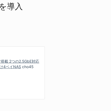
S を​導入
ア搭載 2つの2.5GbE対応
け4ベイNAS
cho45