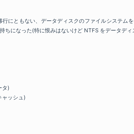
dows 移行にともない、データディスクのファイルシステ
持ちになった(特に恨みはないけど NTFS をデータディ
ータ)
 (キャッシュ)
リ