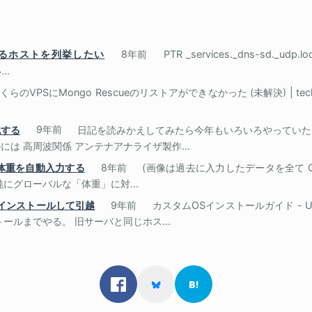
答するホストを列挙したい
8年前
PTR _services._dns-sd._ud
..
くらのVPSにMongo Rescueのリストアができなかった (未解決) | te
認する
9年前
日記を読みかえしてみたら今年もいろいろやっていた
は 高周波関係 アンテナアナライザ製作...
PI で体重を自動入力する
8年前
(画像は過去に入力したデータを全て Goo
 単純にグローバルな「体重」に対...
リーンインストールして引越
9年前
カスタムOSインストールガイド - Ubu
ールまでやる。 旧サーバと同じホス...