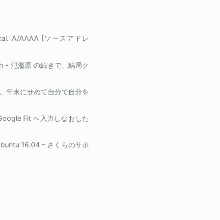
p.local. A/AAAA [ソースアドレ
ch - 氾濫原 の続きで、結局ク
。年末にせめて自分で自分を
gle Fit へ入力しなおした
ntu 16.04 – さくらのサポ