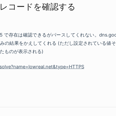
PS レコードを​確認する
et type65 で存在は確認できるがパースしてくれない。dns.g
ス済みの結果をかえしてくれる (ただし設定されている値
たものが表示される)
resolve?name=lowreal.net&type=HTTPS