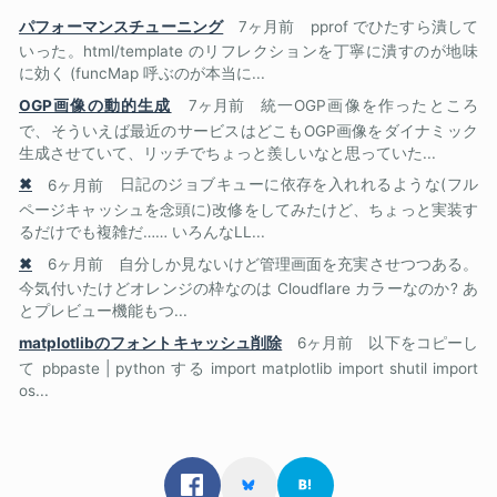
パフォーマンスチューニング
7ヶ月前
pprof でひたすら潰して
いった。html/template のリフレクションを丁寧に潰すのが地味
に効く (funcMap 呼ぶのが本当に...
OGP画像の動的生成
7ヶ月前
統一OGP画像を作ったところ
で、そういえば最近のサービスはどこもOGP画像をダイナミック
生成させていて、リッチでちょっと羨しいなと思っていた...
✖
6ヶ月前
日記のジョブキューに依存を入れれるような(フル
ページキャッシュを念頭に)改修をしてみたけど、ちょっと実装す
るだけでも複雑だ…… いろんなLL...
✖
6ヶ月前
自分しか見ないけど管理画面を充実させつつある。
今気付いたけどオレンジの枠なのは Cloudflare カラーなのか? あ
とプレビュー機能もつ...
matplotlibのフォントキャッシュ削除
6ヶ月前
以下をコピーし
て pbpaste | python する import matplotlib import shutil import
os...