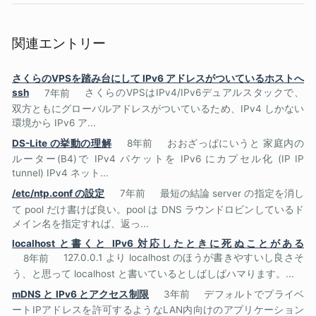
関連エントリー
さくらのVPSを踏み台にして IPv6 アドレスがついているホストへ
ssh
7年前
さくらのVPSはIPv4/IPv6デュアルスタックで、
双方ともにグローバルアドレスがついているため、IPv4 しかない
環境から IPv6 ア...
DS-Lite の挙動の理解
8年前
おおざっぱにいうと 家庭内の
ルーター(B4)で IPv4 パケットを IPv6 にカプセル化 (IP IP
tunnel) IPv4 ネット...
/etc/ntp.conf の設定
7年前
最短の結論 server の指定を消し
て pool だけ書けば良い。pool は DNS ラウンドロビンしているド
メイン名を指定すれば、返っ...
localhost と書くと IPv6 対応したときに死ぬことがある
8年前
127.0.0.1 より localhost のほうが書きやすいし良さそ
う、と思って localhost と書いているとしばしばハマります。...
mDNS と IPv6 とアクセス制限
3年前
デフォルトでプライベ
ートIPアドレスを許可するようなLAN内向けのアプリケーション