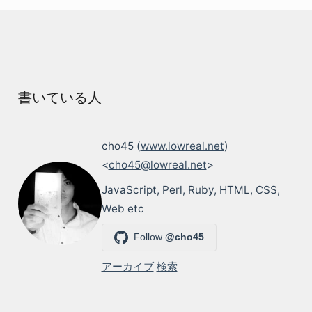
書いている人
cho45 (
www.lowreal.net
)
<
cho45@lowreal.net
>
JavaScript, Perl, Ruby, HTML, CSS,
Web etc
Follow
@cho45
アーカイブ
検索