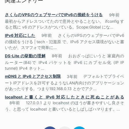
関連エントリー
さくらのVPSのウェブサーバでIPv6の接続をうける
9年前
最初からアドレスついてたので意外とやることない。 ifconfig す
ると既に v6 のアドレスがついている。Scope:Global にな...
IPv6 対応にした
9年前
さくらのVPSのウェブサーバでIPv6
の接続をうける | tech - 氾濫原 で、IPv6 アクセス環境がないと書
いたが、スマフォで簡単に...
DS-Lite の挙動の理解
8年前
おおざっぱにいうと 家庭内の
ルーター(B4)で IPv4 パケットを IPv6 にカプセル化 (IP IP
tunnel) IPv4 ネット...
mDNS と IPv6 とアクセス制限
3年前
デフォルトでプライベ
ートIPアドレスを許可するようなLAN内向けのアプリケーション
があったりする。つまり192.168.0.13 とかでアク...
localhost と書くと IPv6 対応したときに死ぬことがある
8年前
127.0.0.1 より localhost のほうが書きやすいし良さそ
う、と思って localhost と書いているとしばしばハマります。...