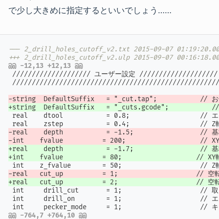
で少し大きめに指定するといいでしょう……
--- 2_drill_holes_cutoff_v2.txt	2015-09-0
+++ 2_drill_holes_cutoff_v2.ulp	2015-09-0
@@ -12,13 +12,13 @@
 //////////////////// ユーザー設定 ////////////////////

 /////////////////////////////////////////////////////
-string  DefaultSuffix   = "_cut.tap";      
+string  DefaultSuffix   = "_cuts.gcode";   
 real    dtool           = 0.8;               
-real    depth           = -1.5;              
-int    fvalue          = 200;                 
+real    depth           = -1.7;              
+int    fvalue          = 80;                  
-real 	c
+real 	c
 int     drill_cut       = 1;               
 int     drill_on        = 1;                 
@@ -764,7 +764,10 @@