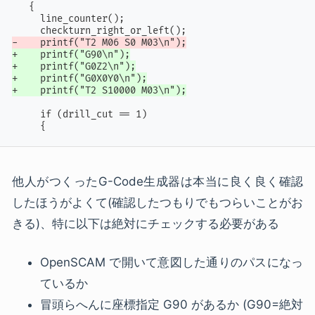
   {

     line_counter();

-    printf("T2 M06 S0 M03\n");
+    printf("G90\n");
+    printf("G0Z2\n");
+    printf("G0X0Y0\n");
+    printf("T2 S10000 M03\n");
     if (drill_cut == 1)

     {
他人がつくったG-Code生成器は本当に良く良く確認
したほうがよくて(確認したつもりでもつらいことがお
きる)、特に以下は絶対にチェックする必要がある
OpenSCAM で開いて意図した通りのパスになっ
ているか
冒頭らへんに座標指定 G90 があるか (G90=絶対