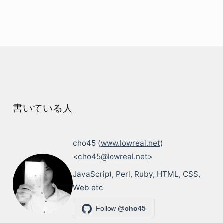
書いている人
cho45 (
www.lowreal.net
)
<
cho45@lowreal.net
>
JavaScript, Perl, Ruby, HTML, CSS,
Web etc
Follow
@cho45