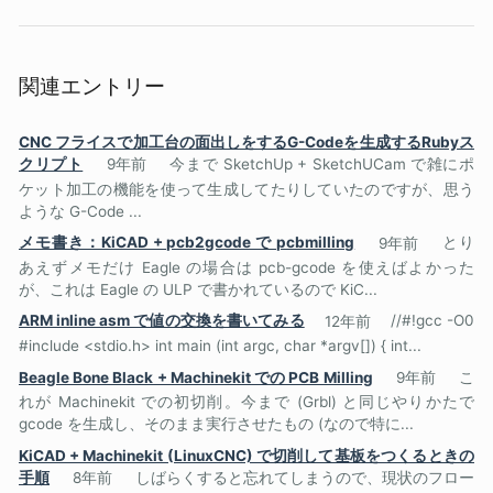
関連エントリー
CNC フライスで加工台の面出しをするG-Codeを生成するRubyス
クリプト
9年前
今まで SketchUp + SketchUCam で雑にポ
ケット加工の機能を使って生成してたりしていたのですが、思う
ような G-Code ...
メモ書き：KiCAD + pcb2gcode で pcbmilling
9年前
とり
あえずメモだけ Eagle の場合は pcb-gcode を使えばよかった
が、これは Eagle の ULP で書かれているので KiC...
ARM inline asm で値の交換を書いてみる
12年前
//#!gcc -O0
#include <stdio.h> int main (int argc, char *argv[]) { int...
Beagle Bone Black + Machinekit での PCB Milling
9年前
こ
れが Machinekit での初切削。今まで (Grbl) と同じやりかたで
gcode を生成し、そのまま実行させたもの (なので特に...
KiCAD + Machinekit (LinuxCNC) で切削して基板をつくるときの
手順
8年前
しばらくすると忘れてしまうので、現状のフロー