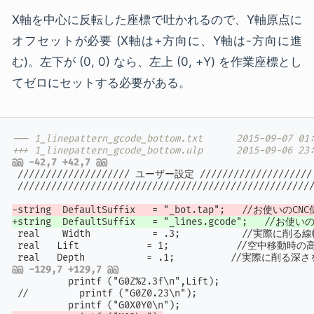
X軸を中心に反転した座標で吐かれるので、Y軸原点に
オフセットが必要 (X軸は+方向に、Y軸は-方向に進
む)。左下が (0, 0) なら、左上 (0, +Y) を作業座標とし
てゼロにセットする必要がある。
--- 1_linepattern_gcode_bot
+++ 1_linepattern_gcode_bot
@@ -42,7 +42,7 @@
 //////////////////// ユーザー設定 ////////////////////

 /////////////////////////////////////////////////////
-string  DefaultSuffix   = "_bot.tap";   //
+string  DefaultSuffix   = "_lines.gcode";  
 real    Width           = .3;           //実際
 real	Lift            = 1;            //空中移動時の高さを指定してください

@@ -129,7 +129,7 @@
          printf ("G0Z%2.3f\n",Lift);

 //         printf ("G0Z0.23\n");
