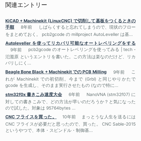
関連エントリー
KiCAD + Machinekit (LinuxCNC) で切削して基板をつくるときの
手順
8年前
しばらくすると忘れてしまうので、現状のフロー
をまとめておく。 pcb2gcode の millproject AutoLeveller は基...
Autoleveller を使ってリカバリ可能なオートレベリングをする
9年前
pcb2gcode のオートレベリングを使ってみる | tech -
氾濫原 というエントリを書いた。この方法は楽なのだけど、リカ
バリしにく...
Beagle Bone Black + Machinekit での PCB Milling
9年前
こ
れが Machinekit での初切削。今まで (Grbl) と同じやりかたで
gcode を生成し、そのまま実行させたもの (なので特に...
stm32f0x 書きこみ速度大会
6年前
NanoVNA (stm32f07) に
対しての書きこみで、どの方法が早いのだろうか？と気になった
ので試した。対象は 95764bytes ...
CNC フライスを買った。
10年前
まっとうな人生を送るには
CNC フライスが必要だと思ったので、買った。 CNC Sable-2015
というやつで、本体・スピンドル・制御基...