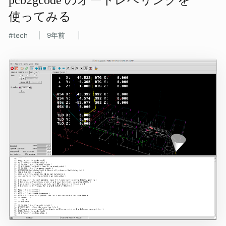
使ってみる
tech
9年前