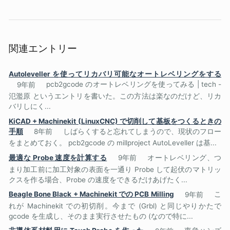
関連エントリー
Autoleveller を使ってリカバリ可能なオートレベリングをする
9年前
pcb2gcode のオートレベリングを使ってみる | tech -
氾濫原 というエントリを書いた。この方法は楽なのだけど、リカ
バリしにく...
KiCAD + Machinekit (LinuxCNC) で切削して基板をつくるときの
手順
8年前
しばらくすると忘れてしまうので、現状のフロー
をまとめておく。 pcb2gcode の millproject AutoLeveller は基...
最適な Probe 速度を計算する
9年前
オートレベリング、つ
まり加工前に加工対象の表面を一通り Probe して起伏のマトリッ
クスを作る場合、Probe の速度をできるだけあげたく...
Beagle Bone Black + Machinekit での PCB Milling
9年前
こ
れが Machinekit での初切削。今まで (Grbl) と同じやりかたで
gcode を生成し、そのまま実行させたもの (なので特に...