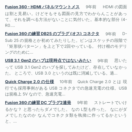
Fusion 360 - HDMI パネルマウントメス
9年前
HDMI の図面
は割と見易い。けどそもそも図面の見方でわからんことがあっ
て、それを調べる方法がないことに気付いた。基本的な部分 (4-
R0....
Fusion 360 の練習 DB25 のプラグ (オス) コネクタ
9年前
D-
Sub 25 の規格とか初めてみたりした。ピンはスケッチの段階で
「矩形状パターン」を上と下で2回やっている。 付け根のモデリ
ングのために...
USB 3.1 Gen2 のハブは現時点ではないみたい
9年前
思いた
って USB 3.1 Gen2 のハブを探してみたけど、存在していなかっ
た。 ところで、USB 3.0 というのは既に消滅している。過...
Quick Charge 2.0 の仕様
10年前
Quick Charge 2.0 とは 現
行でも採用事例がある USB コネクタでの急速充電の仕様。USB
は規格上 5V なので、急速充電...
Fusion 360 の練習 DC プラグ2連発
9年前
ストレートでいけ
るかな？ と思ったらダメでした。 なの L型も作った。 なにがダ
メでしたなのか なんでコネクタ類を執拗に作ってるかという
と、...