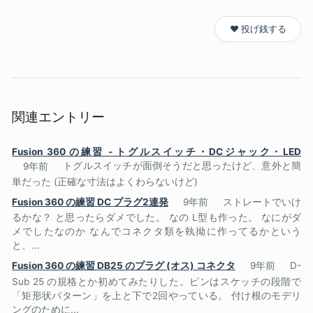
❤️ 投げ銭する
関連エントリー
Fusion 360 の練習 - トグルスイッチ・DCジャック・LED
9年前
トグルスイッチが面倒そうだと思ったけど、意外と簡
単だった (正確な寸法はよくわらないけど)
Fusion 360 の練習 DC プラグ2連発
9年前
ストレートでいけ
るかな？ と思ったらダメでした。 なの L型も作った。 なにがダ
メでしたなのか なんでコネクタ類を執拗に作ってるかという
と、...
Fusion 360 の練習 DB25 のプラグ (オス) コネクタ
9年前
D-
Sub 25 の規格とか初めてみたりした。ピンはスケッチの段階で
「矩形状パターン」を上と下で2回やっている。 付け根のモデリ
ングのために...