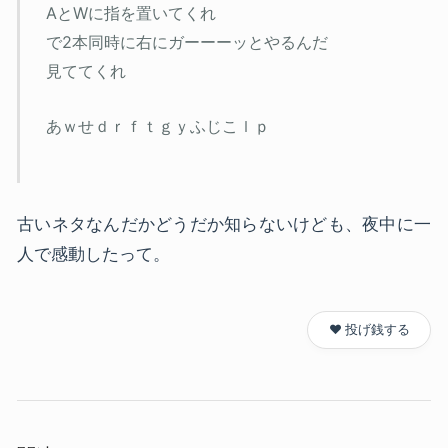
AとWに指を置いてくれ
で2本同時に右にガーーーッとやるんだ
見ててくれ
あｗせｄｒｆｔｇｙふじこｌｐ
古いネタなんだかどうだか知らないけども、夜中に一
人で感動したって。
❤️ 投げ銭する