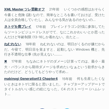
XML Master ツレ受験オフ
21年前
いくつかの感想はおそらく
今書くと危険 (謎) なので、簡単なところを書いておけば、受けた
人は全員合格していたし、みんなやる気があるのかないの...
ネトゲを廃プレイ
17年前
プレインドラゴン討伐に参加してた
らツートンビジュードレスがでて、なにこれかわいいとか思った
んだけど年齢制限 (13-16しか着れない。出たと...
ねむれない
18年前
ねむれないのは、明日がくるのが嫌だから
だ。今寝て、明日目を覚ますと、起動しない Windows 機と、先
行き不透明な仕事 (先が見えない……...
✖
17年前
ちなみにネトゲのダメージ計算ってのは、最小・最
大・バランスから期待ダメージを求めたいなぁという欲求からき
たのだけど、どうしてもどうやって求め...
mabinogi Generation13 Chapter4
15年前
何も生産したくな
いときはネトゲに限ると思いました。 チャプターアップデートで
タイトルがいい感じの絵になった。C4 のストーリー (ハムレッ
ト...