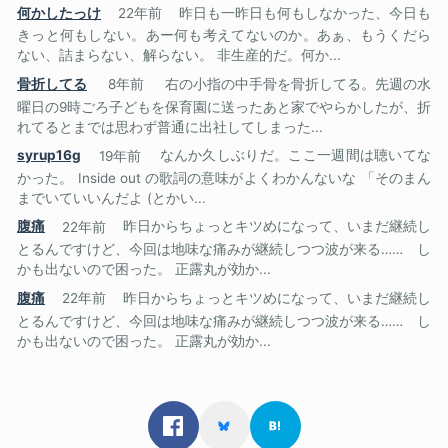
何かしたっけ
22年前
昨日も一昨日も何もしなかった、今日も
きっと何もしない。あー何も考えてないのか。あぁ、もうくだら
ない、詰まらない、解らない。 非生産的だ。何か...
骨折してる
8年前
右の小指の中手骨を骨折してる。先週の水
曜日の9時ごろ子どもを保育園に送ったあと家でやらかしたが、折
れてるとまでは思わず普通に出社してしまった...
syrup16g
19年前
なんか久しぶりだ。ここ一週間は聴いてな
かった。 Inside out の歌詞の意味がよくわかんないな 「そのまん
までいていいんだよ (とかい...
腹痛
22年前
昨日からちょっとキツめになって、いまだ継続し
とるんですけど、今回は地味な痛みが継続しつつ波が来る…… し
かも出ないので困った。 正露丸が効か...
腹痛
22年前
昨日からちょっとキツめになって、いまだ継続し
とるんですけど、今回は地味な痛みが継続しつつ波が来る…… し
かも出ないので困った。 正露丸が効か...