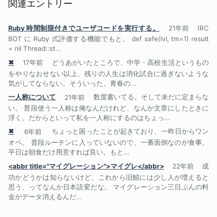
関連エントリー
Ruby 時間制限付きでユーザコードを実行する。
21年前
IRC
BOT に Ruby 式評価する機能でもと。 def safe(lvl, tm=1) result
= nil Thread::st...
✖
17年前
どうあがいたところで、中学・高校生活というもの
をやりなおせない以上、残りの人生は消化試合に過ぎないような
気がしてならない。そういった、青春の...
一人称について
21年前
数度書いてる。そして未だに定まらな
い。 普段使う一人称は俺なんだけれど、なんか文章にしたときに
浮く。だからといって私を一人称にするのはちょっ...
✖
6年前
ちょっと困ったことが起きており、一昨日からワン
オペ。 普段ルーチンに入っていないので、一番面倒なのが食事。
平日は朝食だけ用意すれば良い。もと...
<abbr title="マイグレーション">マイグレ</abbr>
22年前
成
功かどうかは知らないけど、これから旧鯖には少し人が増えると
思う、ってなんか日本語変だな。 マイグレーション三日ぶんの料
金がデータ消えるんだ...