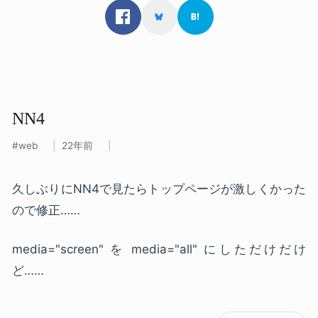
NN4
web
22年前
久しぶりにNN4で見たらトップページが激しくかった
ので修正……
media="screen" を media="all" にしただけだけ
ど……