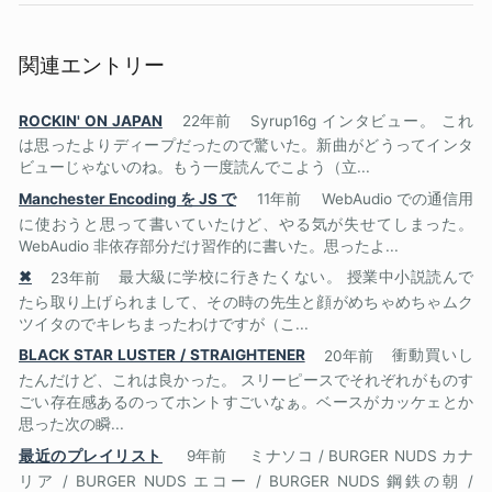
関連エントリー
ROCKIN' ON JAPAN
22年前
Syrup16g インタビュー。 これ
は思ったよりディープだったので驚いた。新曲がどうってインタ
ビューじゃないのね。もう一度読んでこよう（立...
Manchester Encoding を JS で
11年前
WebAudio での通信用
に使おうと思って書いていたけど、やる気が失せてしまった。
WebAudio 非依存部分だけ習作的に書いた。思ったよ...
✖
23年前
最大級に学校に行きたくない。 授業中小説読んで
たら取り上げられまして、その時の先生と顔がめちゃめちゃムク
ツイタのでキレちまったわけですが（こ...
BLACK STAR LUSTER / STRAIGHTENER
20年前
衝動買いし
たんだけど、これは良かった。 スリーピースでそれぞれがものす
ごい存在感あるのってホントすごいなぁ。ベースがカッケェとか
思った次の瞬...
最近のプレイリスト
9年前
ミナソコ / BURGER NUDS カナ
リア / BURGER NUDS エコー / BURGER NUDS 鋼鉄の朝 /