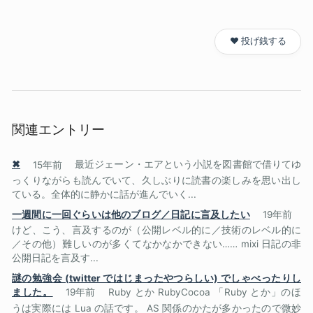
❤️ 投げ銭する
関連エントリー
✖
15年前
最近ジェーン・エアという小説を図書館で借りてゆ
っくりながらも読んでいて、久しぶりに読書の楽しみを思い出し
ている。全体的に静かに話が進んでいく...
一週間に一回ぐらいは他のブログ／日記に言及したい
19年前
けど、こう、言及するのが（公開レベル的に／技術のレベル的に
／その他）難しいのが多くてなかなかできない…… mixi 日記の非
公開日記を言及す...
謎の勉強会 (twitter ではじまったやつらしい) でしゃべったりし
ました。
19年前
Ruby とか RubyCocoa 「Ruby とか」のほ
うは実際には Lua の話です。 AS 関係のかたが多かったので微妙