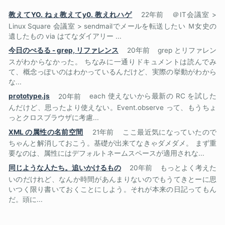
教えてYO. ねぇ教えてy0. 教えれハゲ
22年前
＠IT会議室 >
Linux Square 会議室 > sendmailでメールを転送したい Ｍ女史の
遺したもの via はてなダイアリー ...
今日のぺるる - grep, リファレンス
20年前
grep とリファレン
スがわからなかった。 ちなみに一通りドキュメントは読んでみ
て、概念っぽいのはわかっているんだけど、実際の挙動がわから
な...
prototype.js
20年前
each 使えないから最新の RC を試した
んだけど、思ったより使えない。Event.observe って、もうちょ
っとクロスブラウザに考慮...
XML の属性の名前空間
21年前
ここ最近気になっていたので
ちゃんと解消しておこう。基礎が出来てなきゃダメダメ。 まず重
要なのは、属性にはデフォルトネームスペースが適用されな...
同じような人たち。追いかけるもの
20年前
もっとよく考えた
いのだけれど、なんか時間があんまりないのでもうてきとーに思
いつく限り書いておくことにしよう。それが本来の日記ってもん
だ。頭に...