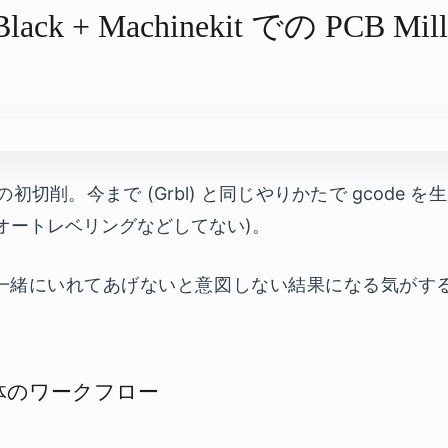
Black + Machinekit での​ PCB Mill
t での初切削。今まで (Grbl) と同じやりかたで gcod
にオートレベリングなどしてない)。
1 を一緒にいれてあげないと意図しない結果になる気がする。G91 
での全体のワークフロー