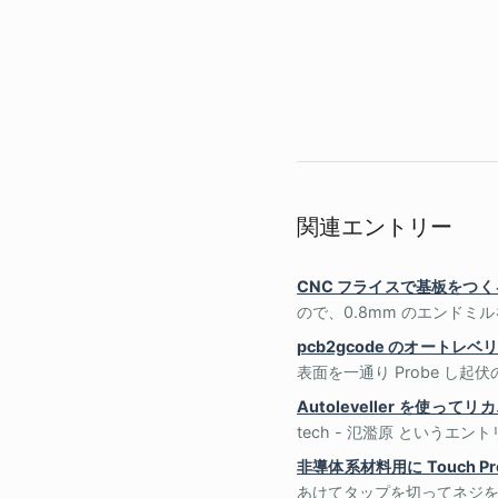
関連エントリー
CNC フライスで基板をつく
ので、0.8mm のエンドミルを
pcb2gcode のオートレ
表面を一通り Probe し起
Autoleveller を使
tech - 氾濫原 というエ
非導体系材料用に Touch Pr
あけてタップを切ってネジをさし