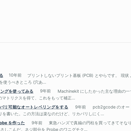
る
10年前
プリントしないプリント基板 (PCB) とやらです。 現
使うべきところ (穴あ...
ベリングを使ってみる
9年前
Machinekit にしたかった主な理
伏のマトリクスを得て、これをもって補正...
ってリカバリ可能なオートレベリングをする
9年前
pcb2gcode の
ントリを書いた。この方法は楽なのだけど、リカバリしにく...
obe を作った
9年前
東急ハンズで真鍮の円柱を買ってきてそなり
こんだ。ネジ部分を Probe のワニグチク...