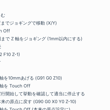
こむ
でジョギングで移動 (X/Y)
 Off
囲まで Z 軸をジョギング (1mm以内にする)
続
2 F10 Z-1)
す
を10mmあげる (G91 G0 Z10)
を Touch Off
 実行開始して挙動を確認して適当に停止する
の原点に戻す (G90 G0 X0 Y0 Z-10)
軸を Touch Off (本来の原点設定に)