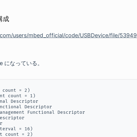
の構成
.com/users/mbed_official/code/USBDevice/file/53949
ace になっている。
 count = 2)

nt count = 1)

nal Descriptor

nctional Descriptor

anagement Functional Descriptor

escriptor



terval = 16)

t count = 2)
