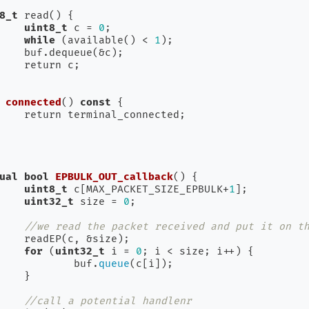
8_t
 read() {

uint8_t
 c = 
0
;

while
 (available() < 
1
);

c);

c;

connected
()
const
{

ted;

ual
bool
EPBULK_OUT_callback
()
{

uint8_t
 c[MAX_PACKET_SIZE_EPBULK+
1
];

uint32_t
 size = 
0
;

//we read the packet received and put it on t
e);

for
 (
uint32_t
 i = 
0
; i < size; i++) {

				buf.
queue
(c[i]);



//call a potential handlenr