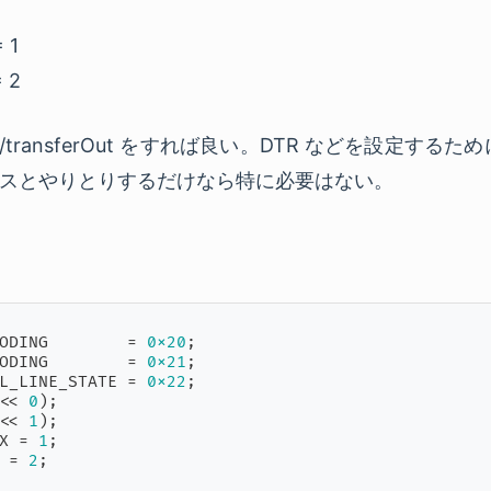
= 1
= 2
n/transferOut をすれば良い。DTR などを設定するために co
スとやりとりするだけなら特に必要はない。
ODING        = 
0x20
ODING        = 
0x21
L_LINE_STATE = 
0x22
<< 
0
<< 
1
X = 
1
 = 
2
;
