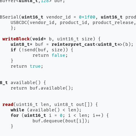
rcBuffer<
uint8_t
,
128
> buf;

USBSerial(
uint16_t
 vendor_id = 
0x1f00
, 
uint16_t
 pro
_blocking){



writeBlock
(
void
* b, uint16_t size)
{

uint8_t
* buf = 
reinterpret_cast
<
uint8_t
*>(b);

if
 (!send(buf, size)) {

				return 
false
;



			return 
true
;

8_t
 available() {

e();

read
(uint16_t len, uint8_t out[])
{

while
 (available() < len);

for
 (
uint16_t
 i = 
0
; i < len; i++) {

&out[i]);


