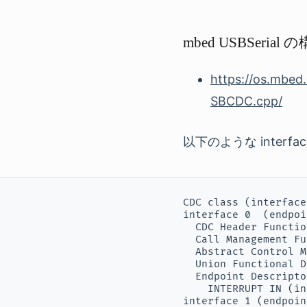
mbed USBSerial 
https://os.mbed
SBCDC.cpp/
以下のような interf
CDC class (interface
interface 0  (endpoi
  CDC Header Functio
  Call Management Fu
  Abstract Control M
  Union Functional D
  Endpoint Descriptor
    INTERRUPT IN (in
interface 1 (endpoin