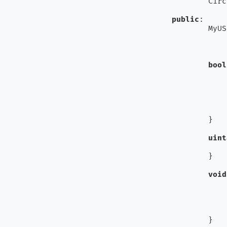
		Ci
public
:

		My
			USBCDC(vendor_id, product_id, product_release, connect
			};
bool
			}
		}

uint
			return buf.availabl
		}

void
				buf.dequeue(
			}
		}
