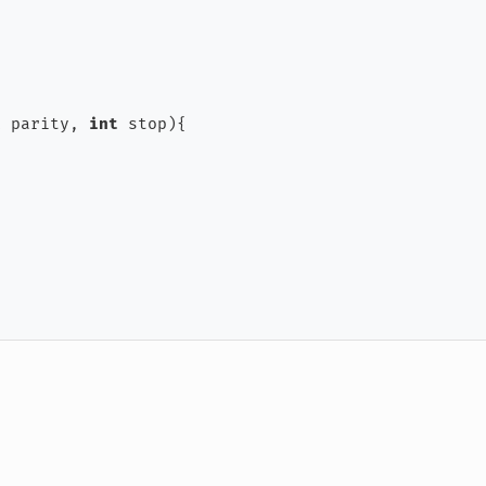
t
 parity, 
int
 stop)
{
