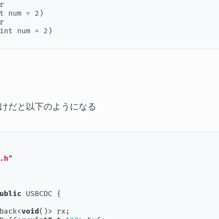


t num = 2)



int num = 2)
けだと以下のようになる
.h"
ublic
 USBCDC {

lback<
void
()> rx;
