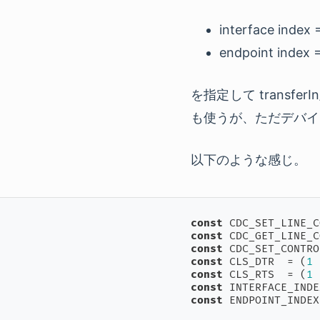
interface index 
endpoint index 
を指定して transferI
も使うが、ただデバイ
以下のような感じ。
const
 CDC_SET_LINE_C
const
 CDC_GET_LINE_C
const
 CDC_SET_CONTRO
const
 CLS_DTR  = (
1
 
const
 CLS_RTS  = (
1
 
const
 INTERFACE_INDE
const
 ENDPOINT_INDEX