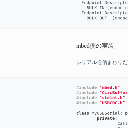
  Endpoint Descriptor
    BULK IN (endpoin
  Endpoint Descriptor
    BULK OUT  (endpo
mbed側の実装
シリアル通信まわりだ
#
include
"mbed.h"
#
include
"CircBuffer
#
include
"stdint.h"
#
include
"USBCDC.h"
class
 MyUSBSerial: 
p
private
:

		Cal