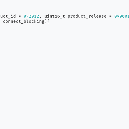
duct_id = 
0x2012
, 
uint16_t
 product_release = 
0x000