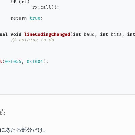
if
 (rx)

ll();

			return 
true
;

ual
void
lineCodingChanged
(
int
 baud, 
int
 bits, 
in
// nothing to do
l
(
0xf055
, 
0xf001
)
;

接続
にあたる部分だけ。