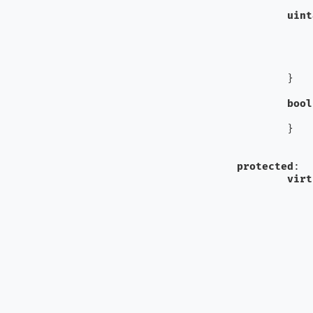
uint
			buf.dequeue(&
			return 
		}

bool
			return terminal_connec
		}

protected
:

virt
			readEP(c, &siz
			}