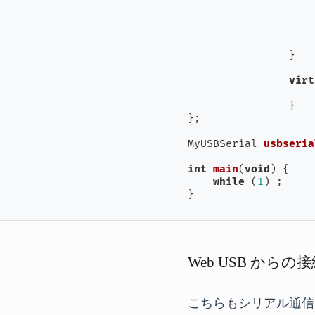
				rx.ca
		}

virt
		}

};

MyUSBSerial 
usbseria
int
main
(
void
)
{

while
 (
1
) ;

}
Web USB からの
こちらもシリアル通信