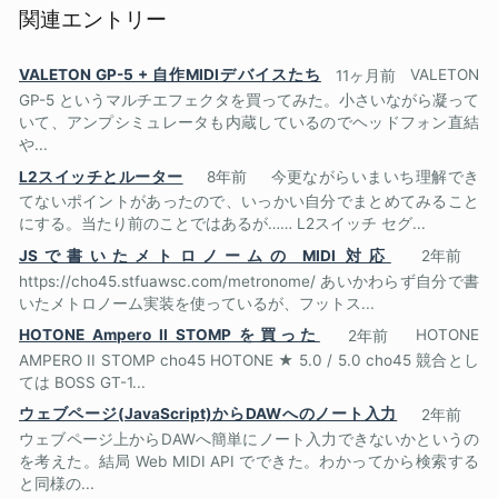
関連エントリー
VALETON GP-5 + 自作MIDIデバイスたち
11ヶ月前
VALETON
GP-5 というマルチエフェクタを買ってみた。小さいながら凝って
いて、アンプシミュレータも内蔵しているのでヘッドフォン直結
や...
L2スイッチとルーター
8年前
今更ながらいまいち理解でき
てないポイントがあったので、いっかい自分でまとめてみること
にする。当たり前のことではあるが…… L2スイッチ セグ...
JSで書いたメトロノームの MIDI 対応
2年前
https://cho45.stfuawsc.com/metronome/ あいかわらず自分で書
いたメトロノーム実装を使っているが、フットス...
HOTONE Ampero II STOMP を買った
2年前
HOTONE
AMPERO II STOMP cho45 HOTONE ★ 5.0 / 5.0 cho45 競合とし
ては BOSS GT-1...
ウェブページ(JavaScript)からDAWへのノート入力
2年前
ウェブページ上からDAWへ簡単にノート入力できないかというの
を考えた。結局 Web MIDI API でできた。わかってから検索する
と同様の...