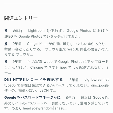
関連エントリー
✖
8年前
Lightroom を使わず、Google Photos に上げた
JPEG を Google Photos でレタッチかけてみた。
✖
9年前
Google Keep が使用に耐えないぐらい重かったり、
挙動不審だったりする。 ブラウザ版で WebGL 停止の警告がでた
りする ブラウザ...
✖
9年前
↑ の写真 webp で Google Photos にアップロード
したんだけど、Chrome で見ても jpeg でしか配信されない。う
ー...
DNS HTTPS レコードを確認する
3年前
dig lowreal.net
type65 で存在は確認できるがパースしてくれない。dns.google
使うのが簡単っぽい。JSON で...
Google をパスワードマネージャに
9年前
最近は Google 以
外のサイトのパスワードを一切覚えないという運用を試していま
す。つまり head /dev/random| shasu...