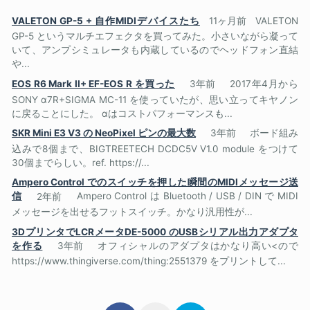
VALETON GP-5 + 自作MIDIデバイスたち
11ヶ月前
VALETON
GP-5 というマルチエフェクタを買ってみた。小さいながら凝って
いて、アンプシミュレータも内蔵しているのでヘッドフォン直結
や...
EOS R6 Mark II+ EF-EOS R を買った
3年前
2017年4月から
SONY α7R+SIGMA MC-11 を使っていたが、思い立ってキヤノン
に戻ることにした。 αはコストパフォーマンスも...
SKR Mini E3 V3 の NeoPixel ピンの最大数
3年前
ボード組み
込みで8個まで、BIGTREETECH DCDC5V V1.0 module をつけて
30個までらしい。ref. https://...
Ampero Control でのスイッチを押した瞬間のMIDIメッセージ送
信
2年前
Ampero Control は Bluetooth / USB / DIN で MIDI
メッセージを出せるフットスイッチ。かなり汎用性が...
3DプリンタでLCRメータDE-5000 のUSBシリアル出力アダプタ
を作る
3年前
オフィシャルのアダプタはかなり高い<ので
https://www.thingiverse.com/thing:2551379 をプリントして...