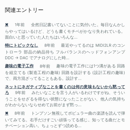
関連エントリー
✖
1年前
全然日記書いてないことに気付いた。毎日なんかし
らやってはいるけど、どうも書くモチベがかなり失われている。
面白いと思っていた人たちはいろんな...
特にトピックなし
8年前
最近やってるのは MIDI2LR のコン
トローラ 部品の納品待ち フルバランスのヘッドフォンアンプ
DDC -> DAC でアナログにした時...
趣味の電子工作
8年前
趣味の電子工作には1つ溝がある 回路
を組立てる (製造工程の趣味) 回路を設計する (設計工程の趣味)
で、両方混ざってることもある。設計す...
ネットにネガティブなことを書くのは何の意味もないから黙って
ろ
9年前
みたいなことを言う人がいるわけですがね、そうい
うことをせざるを得ない状態になったことがない、他人の気持ち
がわからないならせめてお前がまず黙っ...
✖
8年前
トンプソン無視してポピュラー曲の楽譜を読んで弾
いてみてる。右手だけすごい頑張ってる感じ。知ってる曲だとモ
チベーション高い。ちょっとずつ読める...