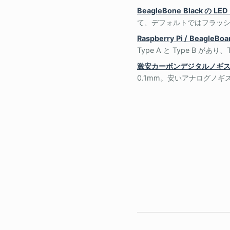
BeagleBone Black 
て、デフォルトではフラッシ
Raspberry Pi / BeagleBo
Type A と Type B があ
激安カーボンデジタルノギ
0.1mm。安いアナログノギス