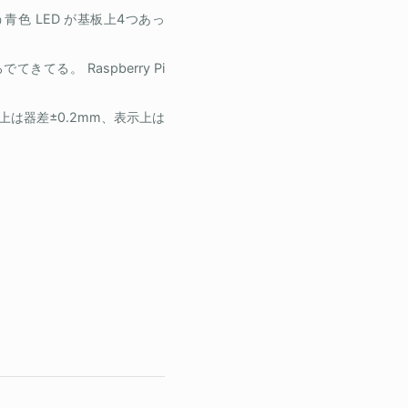
という青色 LED が基板上4つあっ
てきてる。 Raspberry Pi
は器差±0.2mm、表示上は