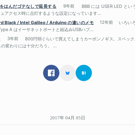
の LED をはんだゴテなしで延長する
9年前
BBB には USER LED 
ュアクセス時に点灯するような設定になっています...
ard Black / Intel Galileo / Arduino の違いのメモ
12年前
いろいろで
り、Type A はイーサネットポートと組込みUSBハブ...
ス
3年前
800円弱ぐらいで買えてしまうカーボンノギス。スペック上
の変わりには十分だろう。 ...
2017年 04月 05日