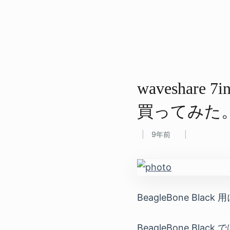
waveshare 
買ってみた
9年前
BeagleBone Black 
BeagleBone 