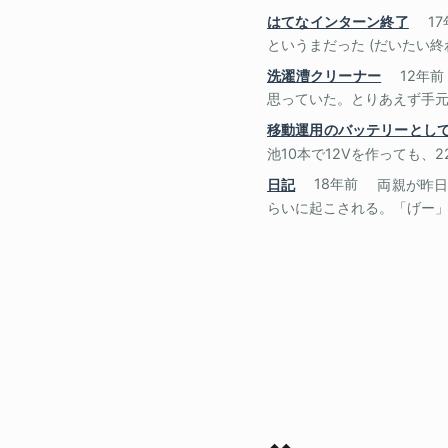
はてなインターン終了
1
というまだった (だいたい終
洗濯漕クリーナー
12年前
思っていた。とりあえず手元に
移動運用のバッテリーとし
池10本で12Vを作っても、
日記
18年前
両親が昨日
らいに起こされる。「げー」っ