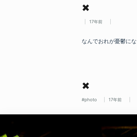
✖
17年前
なんでおれが憂鬱にな
✖
photo
17年前