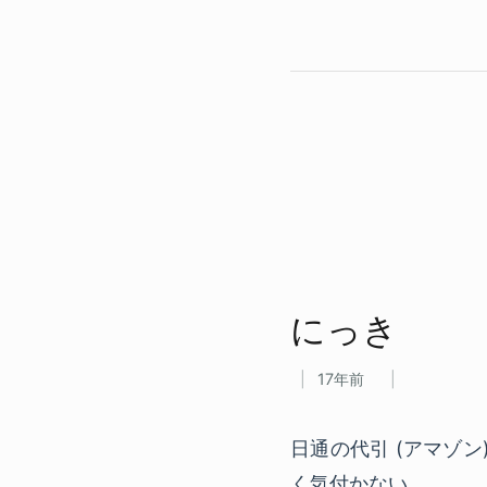
にっき
17年前
日通の代引 (アマゾ
く気付かない……