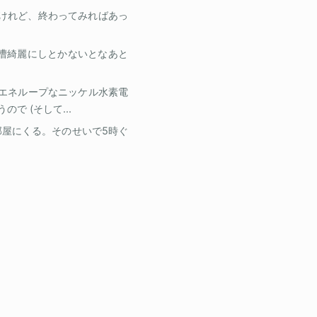
たけれど、終わってみればあっ
ので洗濯漕綺麗にしとかないとなあと
エネループなニッケル水素電
で (そして...
屋にくる。そのせいで5時ぐ